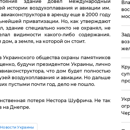
стояния здание довел международный
Вла
ей истории воздухоплавания и авиации им.
вос
 авиаконструктора в аренду еще в 2000 году
мос
льнейшей приватизации. Но, как утверждают
л, здание специально никто не охранял, не
лал видимости какого-либо содержания.
Зад
дом, а земля, на которой он стоит.
воз
жел
ов Украинского общества охраны памятников
щенко, будучи президентом Украины, лично
Кр
виаконструктора, что дом будет полностью
суп
узей воздухоплавания и авиации. Но дальше
про
их пустыми почти год, дело не пошло.
Укр
динственная потеря Нестора Шуфрича. Не так
огр
в на Днепре.
Чер
Новости Украины