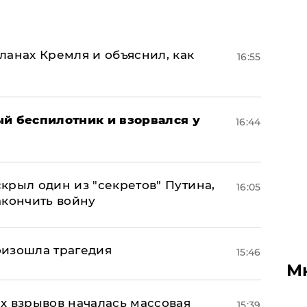
ланах Кремля и объяснил, как
16:55
ый беспилотник и взорвался у
16:44
крыл один из "секретов" Путина,
16:05
акончить войну
оизошла трагедия
15:46
М
х взрывов началась массовая
15:39