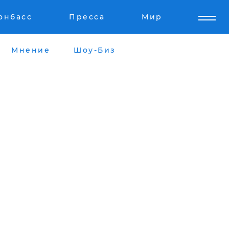
онбасс
Пресса
Мир
Мнение
Шоу-Биз