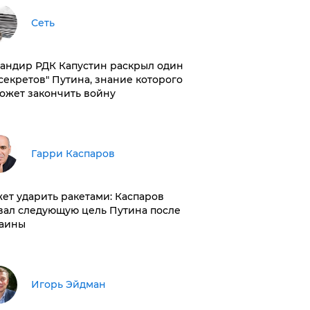
Сеть
андир РДК Капустин раскрыл один
"секретов" Путина, знание которого
ожет закончить войну
Гарри Каспаров
ет ударить ракетами: Каспаров
вал следующую цель Путина после
аины
Игорь Эйдман