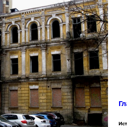
Гл
Ист