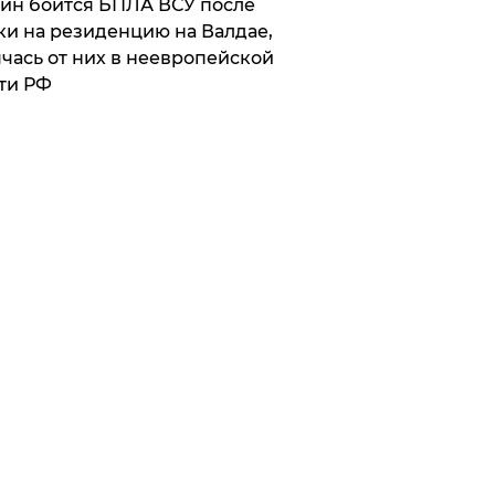
ин боится БПЛА ВСУ после
ки на резиденцию на Валдае,
чась от них в неевропейской
ти РФ