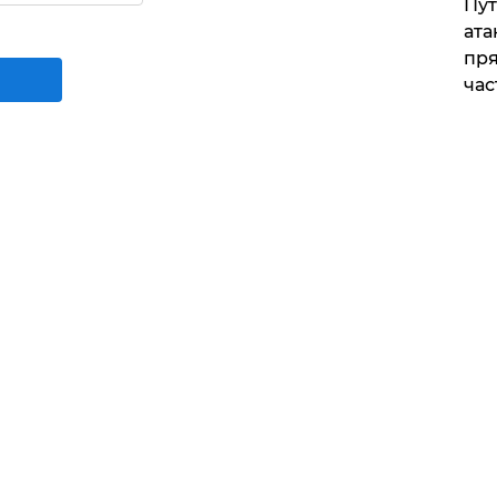
Пут
ата
пря
час