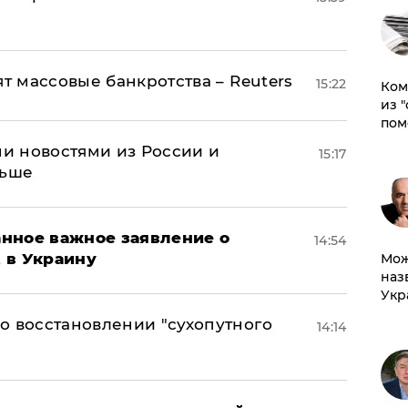
ят массовые банкротства – Reuters
15:22
Ком
из 
пом
и новостями из России и
15:17
льше
нное важное заявление о
14:54
t в Украину
Мож
наз
Укр
о восстановлении "сухопутного
14:14