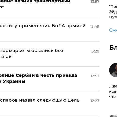
краине возник транспортный
13:57
ге
​"По
Эйд
Пут
 тактику применения БпЛА армией
13:49
См
Б
пермаркеты остались без
13:28
 атак
олице Сербии в честь приезда
12:52
н Украины
Жда
нов
что
аспаров назвал следующую цель
12:27