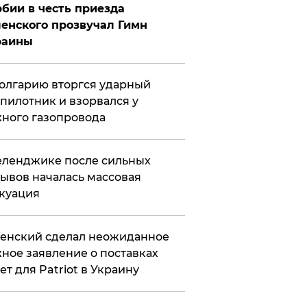
бии в честь приезда
енского прозвучал Гимн
раины
олгарию вторгся ударный
пилотник и взорвался у
ного газопровода
еленджике после сильных
ывов началась массовая
куация
енский сделал неожиданное
ное заявление о поставках
ет для Patriot в Украину