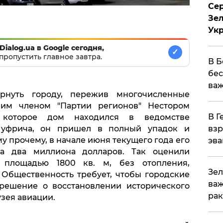
Сер
Зел
Ук
Dialog.ua в Google сегодня,
✓
пропустить главное завтра.
В Б
бес
важ
рнуть городу, пережив многочисленные
им членом "Партии регионов" Нестором
В Г
которое дом находился в ведомстве
Шуфрича, он пришел в полный упадок и
взр
у прочему, в начале июня текущего года его
эва
а два миллиона долларов. Так оценили
 площадью 1800 кв. м, без отопления,
Зел
 Общественность требует, чтобы городские
важ
 решение о восстановлении исторического
рак
зея авиации.