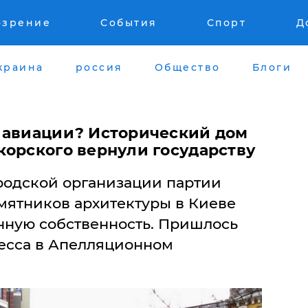
озрение
События
Спорт
Д
краина
россия
Общество
Блоги
 авиации? Исторический дом
корского вернули государству
родской организации партии
мятников архитектуры в Киеве
енную собственность. Пришлось
есса в Апелляционном