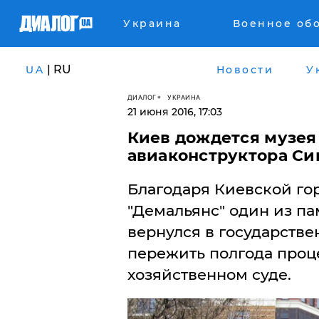
Украина
Военное об
| RU
UA
Новости
У
ДИАЛОГ
УКРАИНА
21 июня 2016, 17:03
Киев дождется музея
авиаконструктора Си
Благодаря Киевской го
"Демальянс" один из па
вернулся в государств
пережить полгода проц
хозяйственном суде.