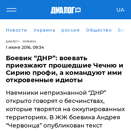
UA
Новости
Украина
россия
Общество
Блог
ДИАЛОГ
УКРАИНА
1 июня 2016, 09:34
Боевик “ДНР”: воевать
приезжают прошедшие Чечню и
Сирию профи, а командуют ими
откровенные идиоты
​Наемники непризнанной “ДНР”
открыто говорят о бесчинствах,
которые творятся на оккупированных
территориях. В ЖЖ боевика Андрея
“Червонца” опубликован текст