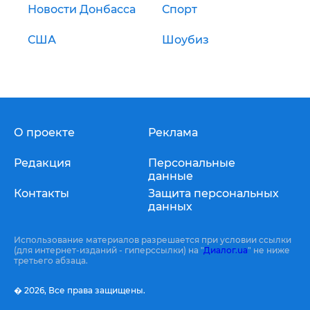
Новости Донбасса
Спорт
США
Шоубиз
О проекте
Реклама
Редакция
Персональные
данные
Контакты
Защита персональных
данных
Использование материалов разрешается при условии ссылки
(для интернет-изданий - гиперссылки) на "
Диалог.ua
" не ниже
третьего абзаца.
� 2026,
Все права защищены.