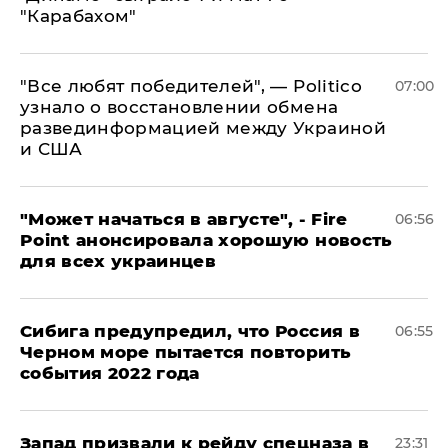
"Карабахом"
​"Все любят победителей", — Politico
07:00
узнало о восстановлении обмена
развединформацией между Украиной
и США
"Может начаться в августе", - Fire
06:56
Point анонсировала хорошую новость
для всех украинцев
Сибига предупредил, что Россия в
06:55
Черном море пытается повторить
события 2022 года
Запад призвали к рейду спецназа в
23:31