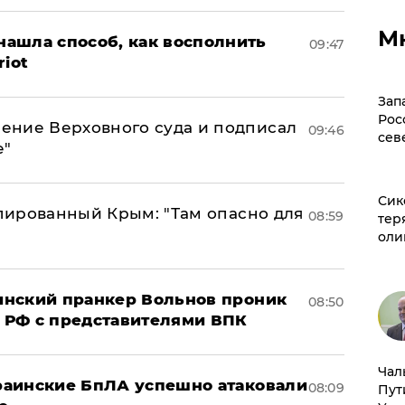
М
ашла способ, как восполнить
09:47
riot
Зап
Рос
ение Верховного суда и подписал
09:46
сев
е"
Сик
упированный Крым: "Там опасно для
08:59
тер
оли
аинский пранкер Вольнов проник
08:50
 РФ с представителями ВПК
Чал
краинские БпЛА успешно атаковали
08:09
Пут