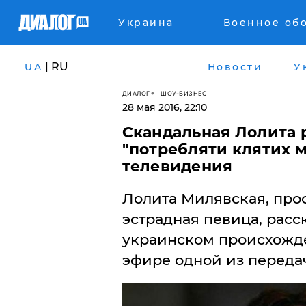
Украина
Военное об
| RU
UA
Новости
У
ДИАЛОГ
ШОУ-БИЗНЕС
28 мая 2016, 22:10
Скандальная Лолита р
"потребляти клятих 
телевидения
Лолита Милявская, про
эстрадная певица, расс
украинском происхожде
эфире одной из переда