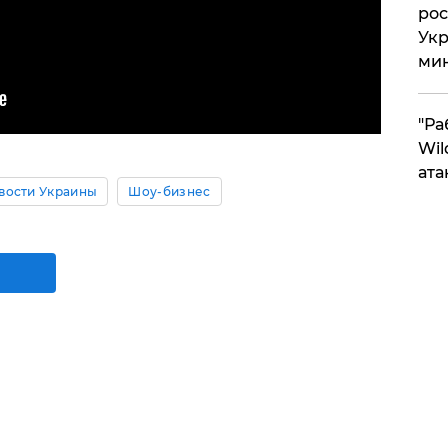
рос
Укр
ми
"Ра
Wil
ата
вости Украины
Шоу-бизнес