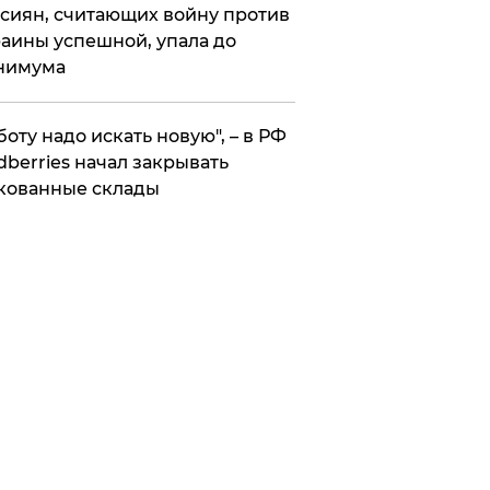
сиян, считающих войну против
аины успешной, упала до
нимума
боту надо искать новую", – в РФ
dberries начал закрывать
кованные склады