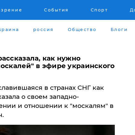
озрение
События
Спорт
Д
краина
россия
Общество
Блоги
ассказала, как нужно
москалей" в эфире украинского
славившаяся в странах СНГ как
казала о своем западно-
нии и отношении к "москалям" в
ч.