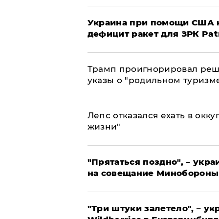
Украина при помощи США н
дефицит ракет для ЗРК Pat
Трамп проигнорировал реш
указы о "родильном туризм
Лепс отказался ехать в окк
жизни"
"Прятаться поздно", – укр
на совещание Минобороны
"Три штуки залетело", – у