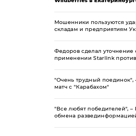
Wildberries в Екатеринбург
Мошенники пользуются уда
складам и предприятиям У
Федоров сделал уточнение 
применении Starlink проти
"Очень трудный поединок", 
матч с "Карабахом"
​"Все любят победителей", –
обмена развединформацие