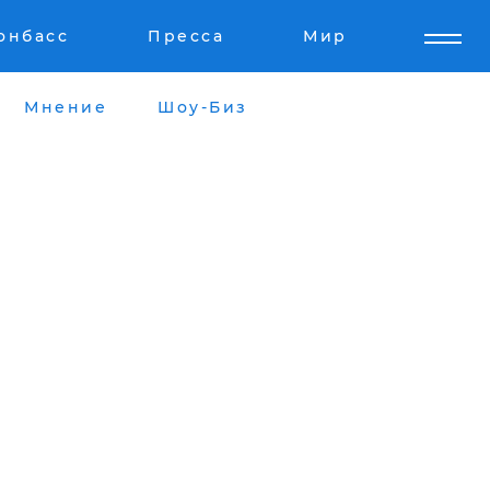
онбасс
Пресса
Мир
Мнение
Шоу-Биз