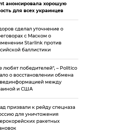
nt анонсировала хорошую
ость для всех украинцев
оров сделал уточнение о
еговорах с Маском о
менении Starlink против
сийской баллистики
се любят победителей", – Politico
ало о восстановлении обмена
звединформацией между
раиной и США
ад призвали к рейду спецназа
оссию для уничтожения
ерокорейских ракетных
ановок