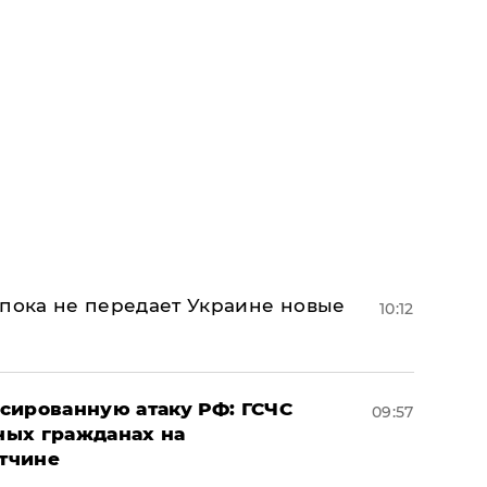
 пока не передает Украине новые
10:12
сированную атаку РФ: ГСЧС
09:57
ных гражданах на
тчине