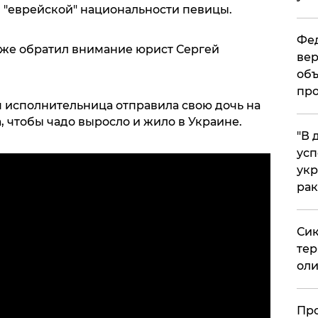
 "еврейской" национальности певицы.
Фед
даже обратил внимание юрист Сергей
вер
объ
про
я исполнительница отправила свою дочь на
, чтобы чадо выросло и жило в Украине.
​"В
усп
укр
рак
Сик
тер
оли
​Пр