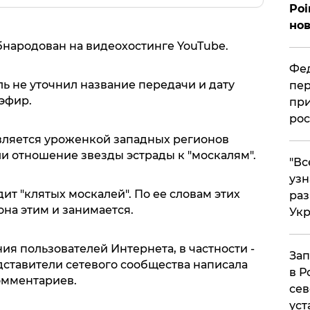
Poi
нов
народован на видеохостинге YouTube.
Фед
ь не уточнил название передачи и дату
пер
эфир.
при
рос
является уроженкой западных регионов
и отношение звезды эстрады к "москалям".
​"В
узн
ит "клятых москалей". По ее словам этих
ра
она этим и занимается.
Ук
я пользователей Интернета, в частности -
Зап
дставители сетевого сообщества написала
в Р
омментариев.
сев
уст