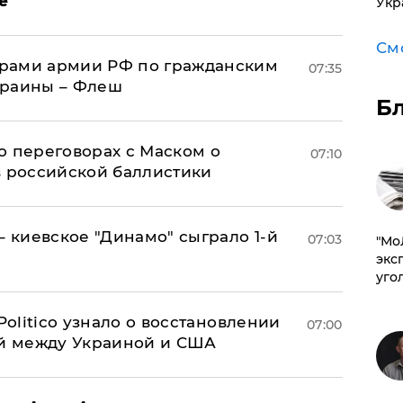
е
Укр
См
рами армии РФ по гражданским
07:35
краины – Флеш
Б
о переговорах с Маском о
07:10
в российской баллистики
– киевское "Динамо" сыграло 1-й
07:03
​"М
эксп
уго
 Politico узнало о восстановлении
07:00
й между Украиной и США