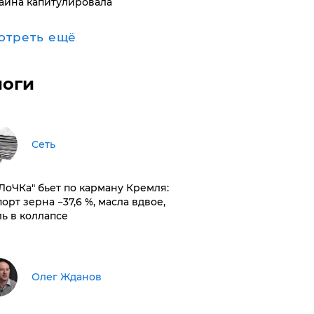
аина капитулировала
отреть ещё
логи
Сеть
оЛоЧКа" бьет по карману Кремля:
орт зерна −37,6 %, масла вдвое,
ль в коллапсе
Олег Жданов