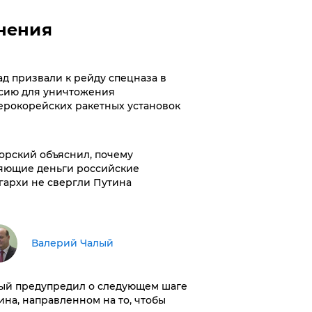
нения
ад призвали к рейду спецназа в
сию для уничтожения
ерокорейских ракетных установок
орский объяснил, почему
яющие деньги российские
гархи не свергли Путина
Валерий Чалый
ый предупредил о следующем шаге
ина, направленном на то, чтобы