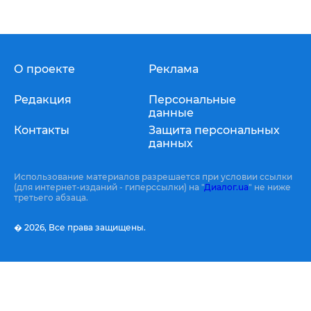
О проекте
Реклама
Редакция
Персональные
данные
Контакты
Защита персональных
данных
Использование материалов разрешается при условии ссылки
(для интернет-изданий - гиперссылки) на "
Диалог.ua
" не ниже
третьего абзаца.
� 2026,
Все права защищены.