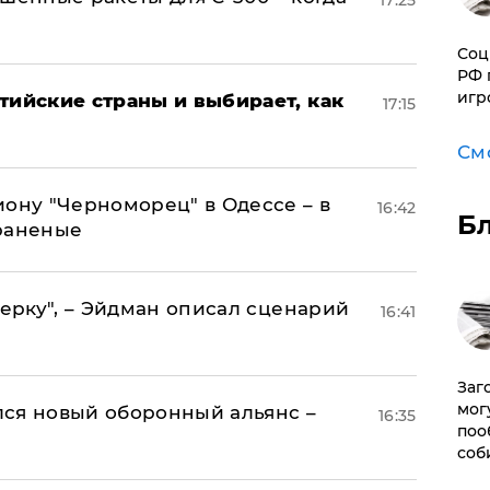
17:25
Соц
РФ 
игр
тийские страны и выбирает, как
17:15
См
иону "Черноморец" в Одессе – в
16:42
Б
раненые
керку", – Эйдман описал сценарий
16:41
Заг
мог
ся новый оборонный альянс –
16:35
поо
соб