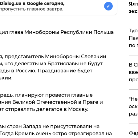
Dialog.ua в Google сегодня,
Ял
✓
пропустить главное завтра.
эк
Тур
общил глава Минобороны Республики Польша
Пак
по 
мая, представитель Минобороны Словакии
м, что делегаты из Братиславы не будут
В С
беды в Россию. Празднование будет
вве
акии.
про
редь, планируют провести главные
​"Н
ания Великой Отечественной в Праге и
оск
т отправлять делегатов в Москву.
раз
ы стран Запада не присутствовали на
Фед
Тогда Кремль очень остро отреагировал на