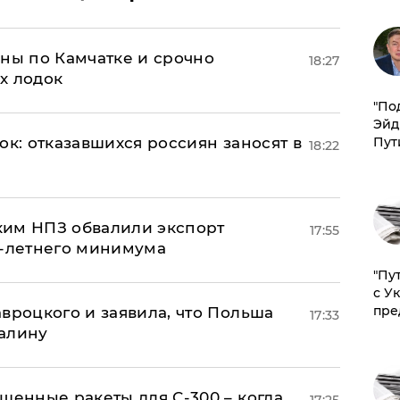
ины по Камчатке и срочно
18:27
х лодок
​"По
Эйд
Пут
ок: отказавшихся россиян заносят в
18:22
ким НПЗ обвалили экспорт
17:55
0-летнего минимума
"Пу
с У
пре
авроцкого и заявила, что Польша
17:33
алину
шенные ракеты для С-300 – когда