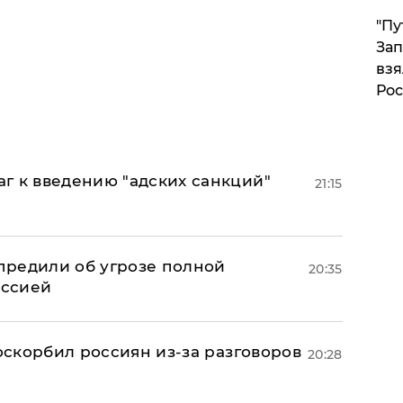
"Пу
Зап
взя
Рос
г к введению "адских санкций"
21:15
предили об угрозе полной
20:35
оссией
 оскорбил россиян из-за разговоров
20:28