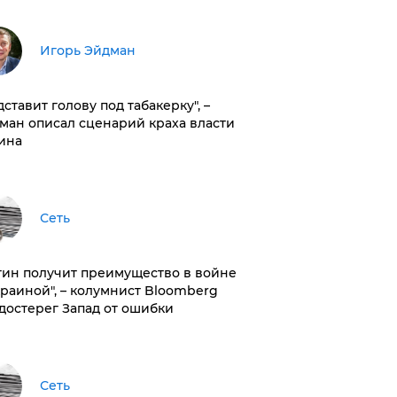
Игорь Эйдман
дставит голову под табакерку", –
ман описал сценарий краха власти
ина
Сеть
тин получит преимущество в войне
краиной", – колумнист Bloomberg
достерег Запад от ошибки
Сеть