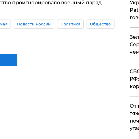
Укр
ство проигнорировало военный парад.
Pat
гов
 мая
Новости России
Политика
Общество
Зел
Сер
чем
СБС
РФ:
кор
От 
тяж
поч
уга