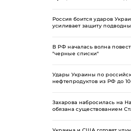
Россия боится ударов Укра
усиливает защиту подводны
​В РФ началась волна повест
"черные списки"
Удары Украины по российс
нефтепродуктов из РФ до 1
​Захарова набросилась на Н
обязана существованием Ст
Украина и США готовят улуч