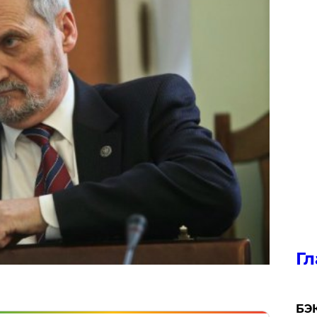
Гл
​БЭ