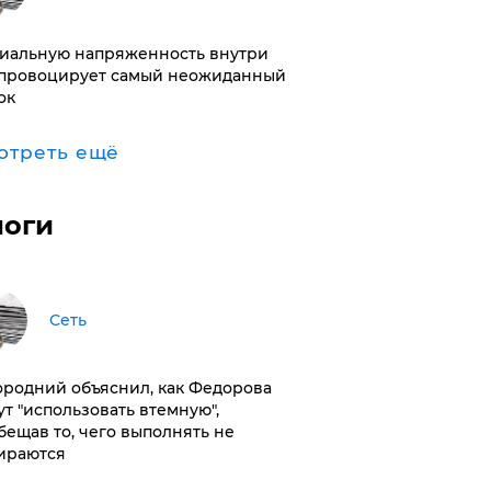
иальную напряженность внутри
провоцирует самый неожиданный
ок
отреть ещё
логи
Сеть
ородний объяснил, как Федорова
ут "использовать втемную",
бещав то, чего выполнять не
ираются