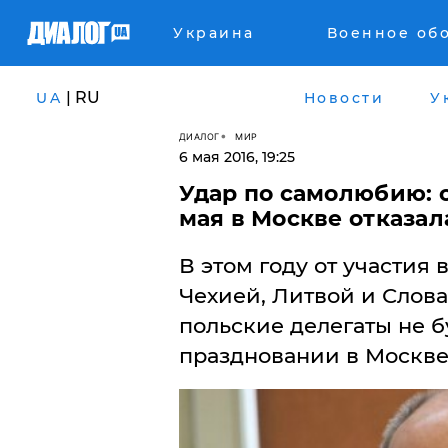
Украина
Военное об
| RU
UA
Новости
У
ДИАЛОГ
МИР
6 мая 2016, 19:25
Удар по самолюбию: о
мая в Москве отказал
В этом году от участия 
Чехией, Литвой и Слов
польские делегаты не б
праздновании в Москве