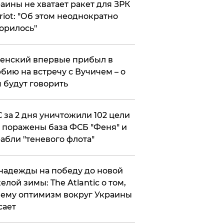
аины не хватает ракет для ЗРК
riot: "Об этом неоднократно
орилось"
енский впервые прибыл в
бию на встречу с Вучичем – о
 будут говорить
 за 2 дня уничтожили 102 цели
 поражены база ФСБ "Феня" и
абли "теневого флота"
надежды на победу до новой
елой зимы: The Atlantic о том,
ему оптимизм вокруг Украины
сает