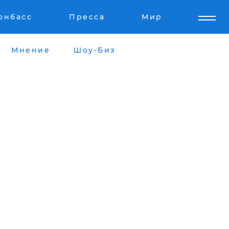
онбасс
Пресса
Мир
Мнение
Шоу-Биз