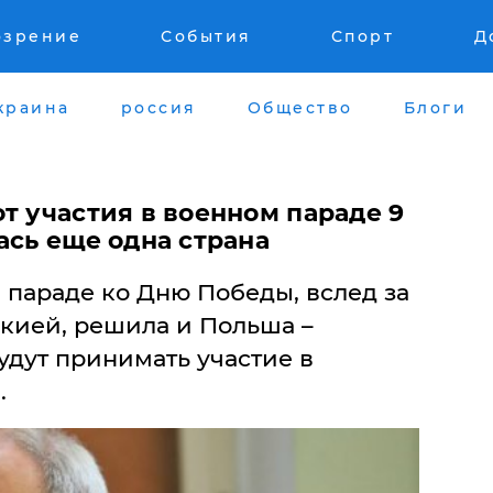
озрение
События
Спорт
Д
краина
россия
Общество
Блоги
т участия в военном параде 9
ась еще одна страна
в параде ко Дню Победы, вслед за
акией, решила и Польша –
удут принимать участие в
.