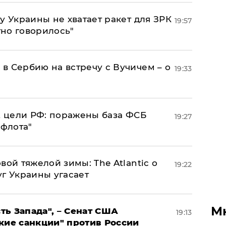
у Украины не хватает ракет для ЗРК
19:57
тно говорилось"
в Сербию на встречу с Вучичем – о
19:33
2 цели РФ: поражены база ФСБ
19:27
 флота"
вой тяжелой зимы: The Atlantic о
19:22
г Украины угасает
М
ь Запада", – Сенат США
19:13
кие санкции" против России