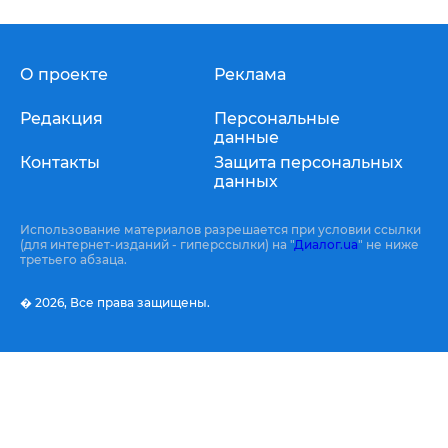
О проекте
Реклама
Редакция
Персональные
данные
Контакты
Защита персональных
данных
Использование материалов разрешается при условии ссылки
(для интернет-изданий - гиперссылки) на "
Диалог.ua
" не ниже
третьего абзаца.
� 2026,
Все права защищены.