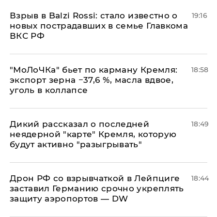
Взрыв в Balzi Rossi: стало известно о
19:16
новых пострадавших в семье Главкома
ВКС РФ
​"МоЛоЧКа" бьет по карману Кремля:
18:58
экспорт зерна −37,6 %, масла вдвое,
уголь в коллапсе
Дикий рассказал о последней
18:49
неядерной "карте" Кремля, которую
будут активно "разыгрывать"
​Дрон РФ со взрывчаткой в Лейпциге
18:44
заставил Германию срочно укреплять
защиту аэропортов — DW