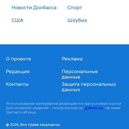
Новости Донбасса
Спорт
США
Шоубиз
О проекте
Реклама
Редакция
Персональные
данные
Контакты
Защита персональных
данных
Использование материалов разрешается при условии ссылки
(для интернет-изданий - гиперссылки) на "
Диалог.ua
" не ниже
третьего абзаца.
� 2026,
Все права защищены.