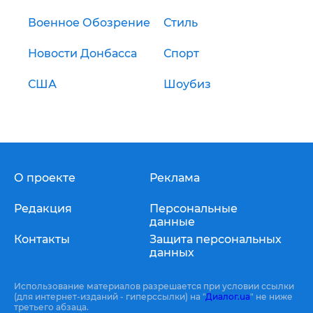
Военное Обозрение
Стиль
Новости Донбасса
Спорт
США
Шоубиз
О проекте
Реклама
Редакция
Персональные
данные
Контакты
Защита персональных
данных
Использование материалов разрешается при условии ссылки
(для интернет-изданий - гиперссылки) на "
Диалог.ua
" не ниже
третьего абзаца.