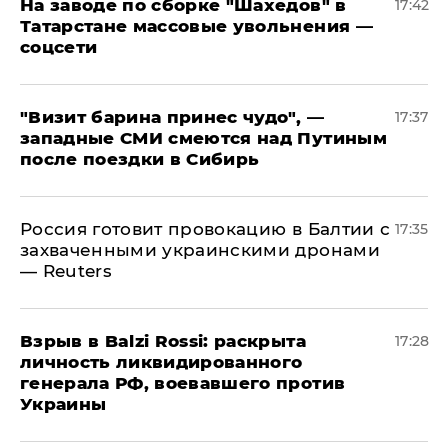
На заводе по сборке "Шахедов" в
17:42
Татарстане массовые увольнения —
соцсети
"Визит барина принес чудо", —
17:37
западные СМИ смеются над Путиным
после поездки в Сибирь
​Россия готовит провокацию в Балтии с
17:35
захваченными украинскими дронами
— Reuters
​Взрыв в Balzi Rossi: раскрыта
17:28
личность ликвидированного
генерала РФ, воевавшего против
Украины