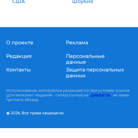
США
Шоубиз
О проекте
Реклама
Редакция
Персональные
данные
Контакты
Защита персональных
данных
Использование материалов разрешается при условии ссылки
(для интернет-изданий - гиперссылки) на "
Диалог.ua
" не ниже
третьего абзаца.
� 2026,
Все права защищены.