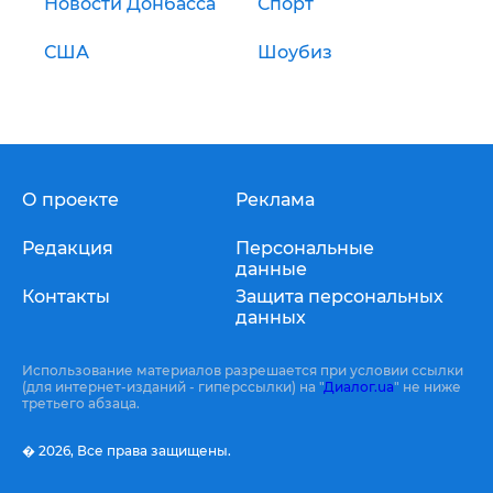
Новости Донбасса
Спорт
США
Шоубиз
О проекте
Реклама
Редакция
Персональные
данные
Контакты
Защита персональных
данных
Использование материалов разрешается при условии ссылки
(для интернет-изданий - гиперссылки) на "
Диалог.ua
" не ниже
третьего абзаца.
� 2026,
Все права защищены.