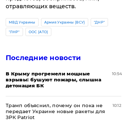
отравляющих веществ.
МВД Украины
Армия Украины (ВСУ)
"ДНР"
"ЛНР"
ООС (АТО)
Последние новости
В Крыму прогремели мощные
10:54
взрывы: бушуют пожары, слышна
детонация БК
Трамп объяснил, почему он пока не
10:12
передает Украине новые ракеты для
ЗРК Patriot