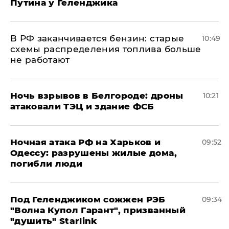
Путина у Геленджика
​В РФ заканчивается бензин: старые
10:49
схемы распределения топлива больше
не работают
​Ночь взрывов в Белгороде: дроны
10:21
атаковали ТЭЦ и здание ФСБ
​Ночная атака РФ на Харьков и
09:52
Одессу: разрушены жилые дома,
погибли люди
Под Геленджиком сожжен РЭБ
09:34
"Волна Купол Гарант", призванный
"душить" Starlink