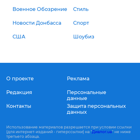
Военное Обозрение
Стиль
Новости Донбасса
Спорт
США
Шоубиз
О проекте
Реклама
Редакция
Персональные
данные
Контакты
Защита персональных
данных
Использование материалов разрешается при условии ссылки
(для интернет-изданий - гиперссылки) на "
Диалог.ua
" не ниже
третьего абзаца.