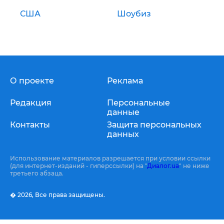
США
Шоубиз
О проекте
Реклама
Редакция
Персональные
данные
Контакты
Защита персональных
данных
Использование материалов разрешается при условии ссылки
(для интернет-изданий - гиперссылки) на "
Диалог.ua
" не ниже
третьего абзаца.
� 2026,
Все права защищены.