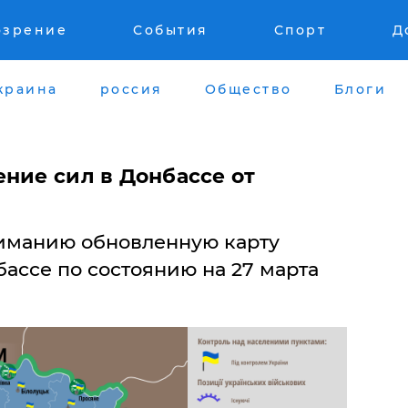
озрение
События
Спорт
Д
краина
россия
Общество
Блоги
ние сил в Донбассе от
иманию обновленную карту
ассе по состоянию на 27 марта