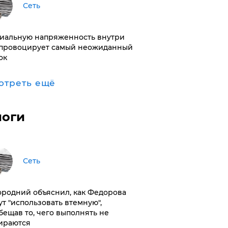
Сеть
иальную напряженность внутри
провоцирует самый неожиданный
ок
отреть ещё
логи
Сеть
ородний объяснил, как Федорова
ут "использовать втемную",
бещав то, чего выполнять не
ираются