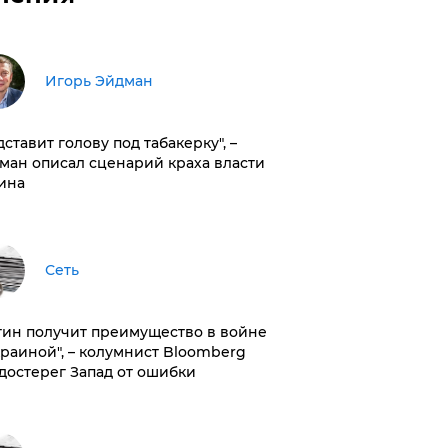
Игорь Эйдман
дставит голову под табакерку", –
ман описал сценарий краха власти
ина
Сеть
тин получит преимущество в войне
краиной", – колумнист Bloomberg
достерег Запад от ошибки