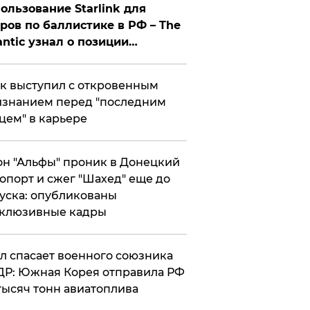
ользование Starlink для
ров по баллистике в РФ – The
antic узнал о позиции
знесмена
к выступил с откровенным
знанием перед "последним
цем" в карьере
н "Альфы" проник в Донецкий
опорт и сжег "Шахед" еще до
уска: опубликованы
склюзивные кадры
ул спасает военного союзника
Р: Южная Корея отправила РФ
тысяч тонн авиатоплива