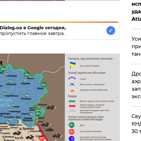
исп
уда
Atl
би
Dialog.ua в Google сегодня,
✓
пропустить главное завтра.
Уси
при
тан
Дро
аэр
зап
эк
​Се
КНД
30 