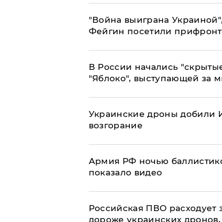
"Война выиграна Украиной"
Фейгин посетили прифронт
В России начались "скрыты
"Яблоко", выступающей за 
Украинские дроны добили И
возгорание
Армия РФ ночью баллистико
показало видео
Российская ПВО расходует з
дороже украинских дронов, –