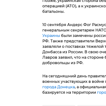
Позже, украинская сторона об
операцией (АТО), а к украинс
батальоны.
10 сентября Андерс Фог Расму
генеральным секретарем НАТО 
Украины
были замечены росси
РФ. Также представители Вер
заявляли о поставках тяжелой
Донбасса из России. В свою оч
Лавров заявил, что на стороне
добровольцы из РФ.
На сегодняшний день правител
военных участвующих в войне 
города Донецка
, а официальн
базируется на территории
гор