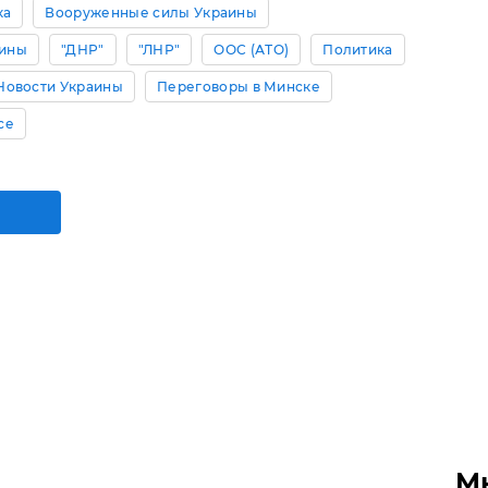
ка
Вооруженные силы Украины
аины
"ДНР"
"ЛНР"
ООС (АТО)
Политика
Новости Украины
Переговоры в Минске
се
М