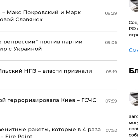
, – Макс Покровский и Марк
09:29
овой Славянск
Соц
РФ 
игр
е репрессии" против партии
09:06
мир с Украиной
См
Б
льский НПЗ – власти признали
08:19
й терроризировала Киев – ГСЧС
07:59
Заг
мог
поо
енитные ракеты, которые в 4 раза
07:52
соб
 Fire Point