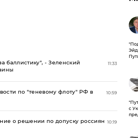
​"По
Эйд
Пут
за баллистику", - Зеленский
11:33
раины
ости по "теневому флоту" РФ в
10:59
"Пу
с У
пре
ение о решении по допуску россиян
10:19