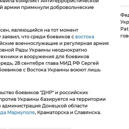
ъявила конфликт Антитеррористической
кой армии примкнули добровольческие
Фед
Укр
Pat
ссен, являющийся на тот момент
гов
заявил, что среди боевиков с
востока
йские военнослужащие и регулярная армия
ховной Рады Украины неоднократно
 техники и вооружения для боевиков
ередь, 28 сентября глава МИД РФ Сергей
 боевиков с Востока Украины воюют лишь
ьство боевиков "ДНР" и российских
против Украины базируется на территории
ая администрация Донецкой области
ода Мариуполя
, Краматорска и Славянска.