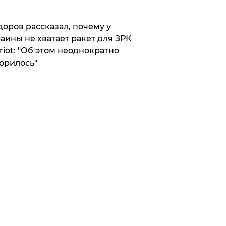
оров рассказал, почему у
аины не хватает ракет для ЗРК
riot: "Об этом неоднократно
орилось"