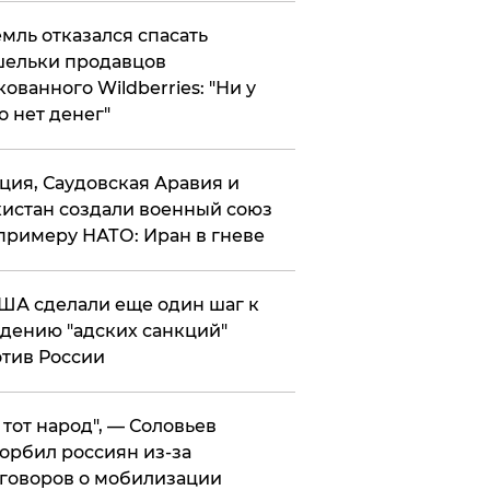
мль отказался спасать
ельки продавцов
кованного Wildberries: "Ни у
о нет денег"
ция, Саудовская Аравия и
истан создали военный союз
примеру НАТО: Иран в гневе
ША сделали еще один шаг к
дению "адских санкций"
тив России
е тот народ", — Соловьев
орбил россиян из-за
говоров о мобилизации