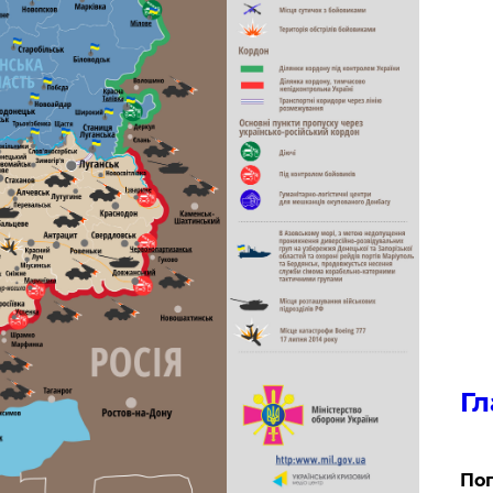
Гл
Поп