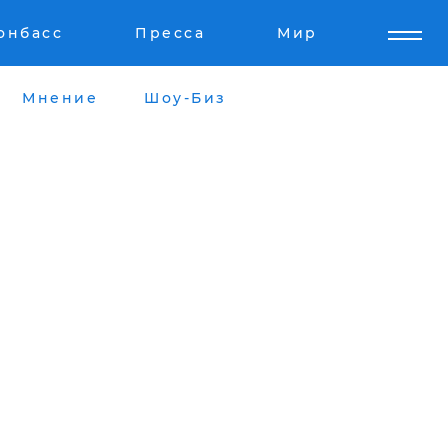
онбасс
Пресса
Мир
Мнение
Шоу-Биз