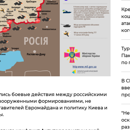
Кре
кош
ата
ког
Тур
Пак
по 
В С
вве
чались боевые действия между российскими
про
 вооруженными формированиями, не
авителей Евромайдана и политику Киева и
​"Н
ы.
оск
раз