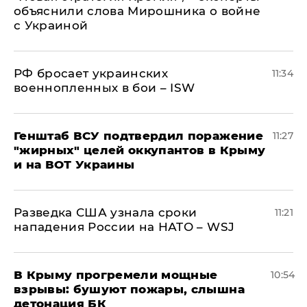
объяснили слова Мирошника о войне
с Украиной
РФ бросает украинских
11:34
военнопленных в бои – ISW
Генштаб ВСУ подтвердил поражение
11:27
"жирных" целей оккупантов в Крыму
и на ВОТ Украины
Разведка США узнала сроки
11:21
нападения России на НАТО – WSJ
В Крыму прогремели мощные
10:54
взрывы: бушуют пожары, слышна
детонация БК