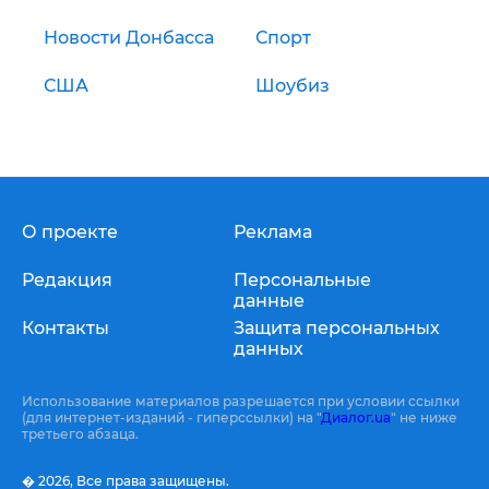
Новости Донбасса
Спорт
США
Шоубиз
О проекте
Реклама
Редакция
Персональные
данные
Контакты
Защита персональных
данных
Использование материалов разрешается при условии ссылки
(для интернет-изданий - гиперссылки) на "
Диалог.ua
" не ниже
третьего абзаца.
� 2026,
Все права защищены.