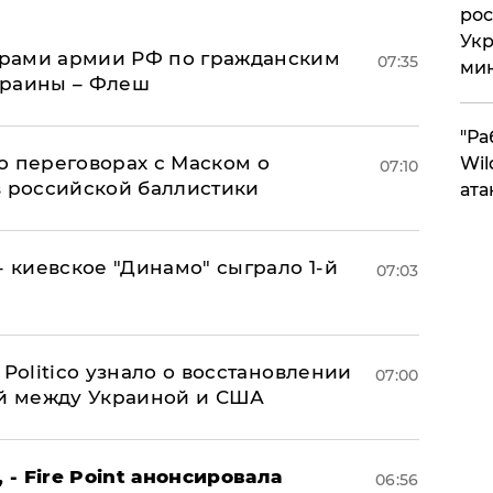
рос
Укр
рами армии РФ по гражданским
07:35
ми
краины – Флеш
"Ра
о переговорах с Маском о
Wil
07:10
в российской баллистики
ата
- киевское "Динамо" сыграло 1-й
07:03
 Politico узнало о восстановлении
07:00
й между Украиной и США
 - Fire Point анонсировала
06:56