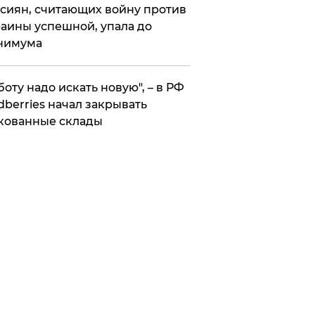
сиян, считающих войну против
аины успешной, упала до
нимума
боту надо искать новую", – в РФ
dberries начал закрывать
кованные склады