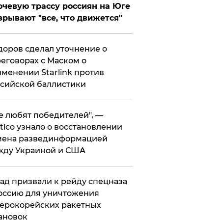
чевую трассу россиян на Юге
зрывают "все, что движется"
оров сделал уточнение о
еговорах с Маском о
менении Starlink против
сийской баллистики
се любят победителей", —
itico узнало о восстановлении
мена развединформацией
жду Украиной и США
ад призвали к рейду спецназа
оссию для уничтожения
ерокорейских ракетных
ановок