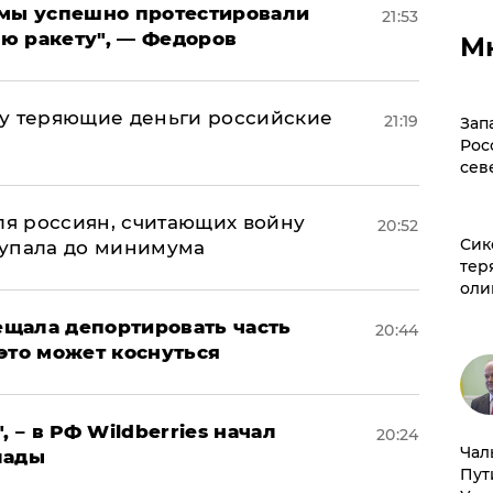
я мы успешно протестировали
21:53
ю ракету", — Федоров
М
му теряющие деньги российские
21:19
Зап
а
Рос
сев
оля россиян, считающих войну
20:52
Сик
 упала до минимума
тер
оли
щала депортировать часть
20:44
это может коснуться
, – в РФ Wildberries начал
20:24
Чал
лады
Пут