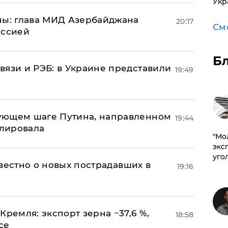
Укр
ны: глава МИД Азербайджана
20:17
См
иссией
Б
вязи и РЭБ: в Украине представили
19:49
ующем шаге Путина, направленном
19:44
улировала
​"М
эксп
уго
известно о новых пострадавших в
19:16
Кремля: экспорт зерна −37,6 %,
18:58
се