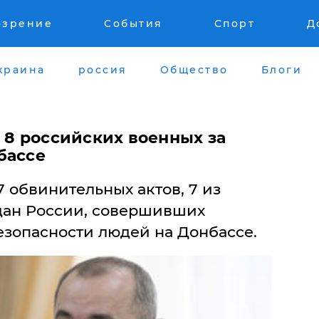
озрение
События
Спорт
Д
краина
россия
Общество
Блоги
 8 российских военных за
бассе
7 обвинительных актов, 7 из
дан России, совершивших
езопасности людей на Донбассе.