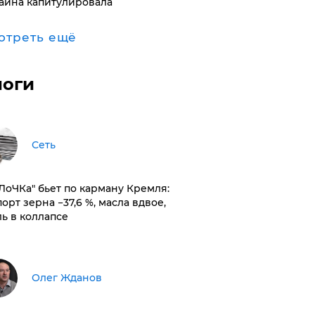
аина капитулировала
отреть ещё
логи
Сеть
оЛоЧКа" бьет по карману Кремля:
орт зерна −37,6 %, масла вдвое,
ль в коллапсе
Олег Жданов