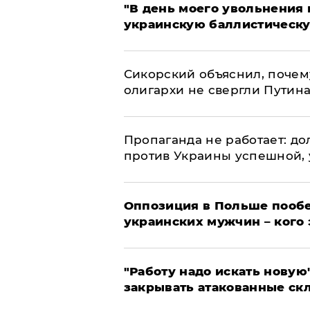
​"В день моего увольнени
украинскую баллистическу
Сикорский объяснил, поче
олигархи не свергли Путин
​Пропаганда не работает: д
против Украины успешной,
Оппозиция в Польше пообе
украинских мужчин – кого 
"Работу надо искать новую"
закрывать атакованные ск