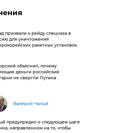
нения
ад призвали к рейду спецназа в
сию для уничтожения
ерокорейских ракетных установок
орский объяснил, почему
яющие деньги российские
гархи не свергли Путина
Валерий Чалый
ый предупредил о следующем шаге
ина, направленном на то, чтобы