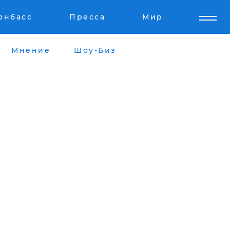
онбасс
Пресса
Мир
Мнение
Шоу-Биз