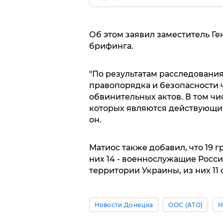
Об этом заявил заместитель Г
брифинга.
"По результатам расследовани
правопорядка и безопасности ч
обвинительных актов. В том чис
которых являются действующим
он.
Матиос также добавил, что 19 
них 14 - военнослужащие Росс
территории Украины, из них 11 
Новости Донецка
ООС (АТО)
Н