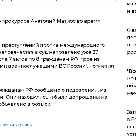
клю
и в
енпрокурора Анатолий Матиос во время
Фед
пер
при
я преступлений против международного
еловечества в суд направлено уже 27
рос
ле 7 актов по 8 гражданам РФ, трое из
и военнослужащими ВС России", - отметил
​"В
Pol
об
гражданам РФ сообщено о подозрении, из
ме
ии. Они находились и были допрошены на
объявлено в розыск.
Зап
в Р
овости Украины
сев
уст