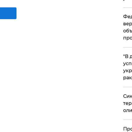
Фед
вер
объ
про
​"В
усп
укр
рак
Сик
тер
оли
​Пр