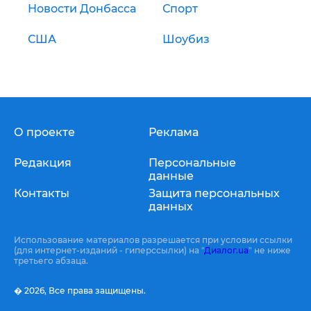
Новости Донбасса
Спорт
США
Шоубиз
О проекте
Реклама
Редакция
Персональные
данные
Контакты
Защита персональных
данных
Использование материалов разрешается при условии ссылки
(для интернет-изданий - гиперссылки) на "
Диалог.ua
" не ниже
третьего абзаца.
� 2026,
Все права защищены.