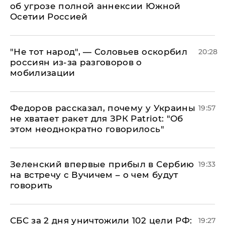
об угрозе полной аннексии Южной
Осетии Россией
​"Не тот народ", — Соловьев оскорбил
20:28
россиян из-за разговоров о
мобилизации
Федоров рассказал, почему у Украины
19:57
не хватает ракет для ЗРК Patriot: "Об
этом неоднократно говорилось"
Зеленский впервые прибыл в Сербию
19:33
на встречу с Вучичем – о чем будут
говорить
СБС за 2 дня уничтожили 102 цели РФ:
19:27