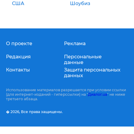
США
Шоубиз
О проекте
Реклама
Редакция
Персональные
данные
Контакты
Защита персональных
данных
Использование материалов разрешается при условии ссылки
(для интернет-изданий - гиперссылки) на "
Диалог.ua
" не ниже
третьего абзаца.
� 2026,
Все права защищены.