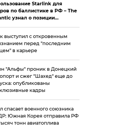
ользование Starlink для
ров по баллистике в РФ – The
antic узнал о позиции
знесмена
к выступил с откровенным
знанием перед "последним
цем" в карьере
н "Альфы" проник в Донецкий
опорт и сжег "Шахед" еще до
уска: опубликованы
склюзивные кадры
ул спасает военного союзника
Р: Южная Корея отправила РФ
тысяч тонн авиатоплива