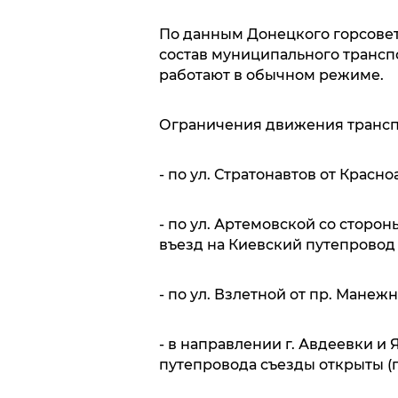
По данным Донецкого горсовет
состав муниципального трансп
работают в обычном режиме.
Ограничения движения трансп
- по ул. Стратонавтов от Красн
- по ул. Артемовской со сторон
въезд на Киевский путепровод 
- по ул. Взлетной от пр. Манеж
- в направлении г. Авдеевки и
путепровода съезды открыты (п