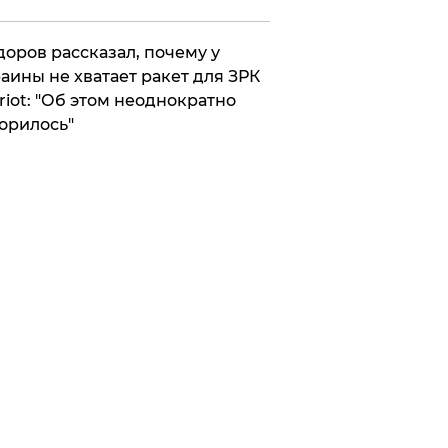
оров рассказал, почему у
аины не хватает ракет для ЗРК
riot: "Об этом неоднократно
орилось"