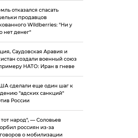
мль отказался спасать
ельки продавцов
кованного Wildberries: "Ни у
о нет денег"
ция, Саудовская Аравия и
истан создали военный союз
примеру НАТО: Иран в гневе
ША сделали еще один шаг к
дению "адских санкций"
тив России
е тот народ", — Соловьев
орбил россиян из-за
говоров о мобилизации