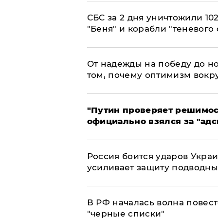
СБС за 2 дня уничтожили 10
"Беня" и корабли "теневого 
От надежды на победу до но
том, почему оптимизм вокру
"Путин проверяет решимост
официально взялся за "адс
Россия боится ударов Укра
усиливает защиту подводны
​В РФ началась волна повест
"черные списки"