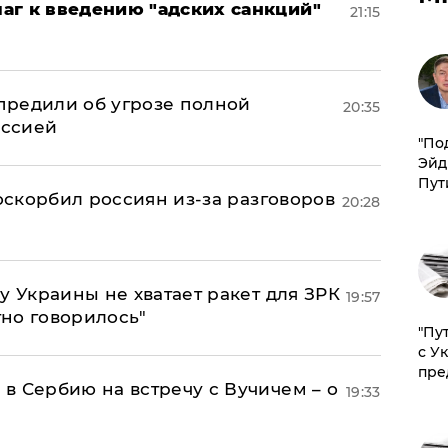
аг к введению "адских санкций"
21:15
предили об угрозе полной
20:35
оссией
​"По
Эйд
Пут
 оскорбил россиян из-за разговоров
20:28
у Украины не хватает ракет для ЗРК
19:57
тно говорилось"
"Пу
с У
пре
в Сербию на встречу с Вучичем – о
19:33