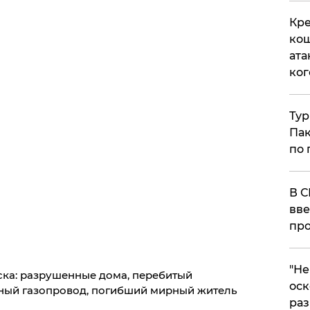
Кре
кош
ата
ког
Тур
Пак
по 
В С
вве
про
​"Н
ска: разрушенные дома, перебитый
оск
ый газопровод, погибший мирный житель
раз