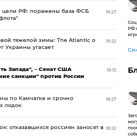
2 цели РФ: поражены база ФСБ
19:27
флота"
Соц
РФ 
игр
вой тяжелой зимы: The Atlantic о
19:22
г Украины угасает
См
Б
ь Запада", – Сенат США
19:13
кие санкции" против России
ины по Камчатке и срочно
18:27
х лодок
Заг
мог
ок: отказавшихся россиян заносят в
поо
18:22
соб