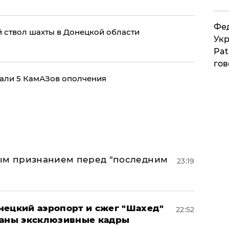
Фед
й ствол шахты в Донецкой области
Укр
Pat
гов
вали 5 КамАЗов ополчения
ным признанием перед "последним
23:19
нецкий аэропорт и сжег "Шахед"
22:52
ваны эксклюзивные кадры