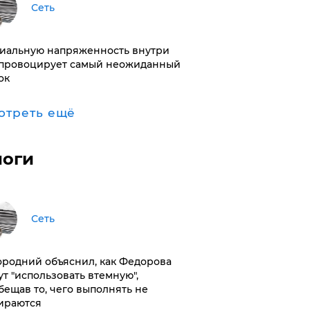
Сеть
иальную напряженность внутри
провоцирует самый неожиданный
ок
отреть ещё
логи
Сеть
ородний объяснил, как Федорова
ут "использовать втемную",
бещав то, чего выполнять не
ираются