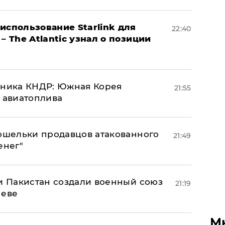
использование Starlink для
22:40
– The Atlantic узнал о позиции
юзника КНДР: Южная Корея
21:55
н авиатоплива
кошельки продавцов атакованного
21:49
енег"
 и Пакистан создали военный союз
21:19
неве
М