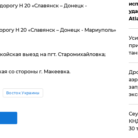
исп
одорогу Н 20 «Славянск – Донецк -
уда
Atl
би
одорогу Н 20 «Славянск – Донецк - Мариуполь»
Уси
при
тан
анкойская выезд на пгт. Старомихайловка;
ская со стороны г. Макеевка.
Дро
аэр
зап
Восток Украины
эк
​Се
КНД
30 