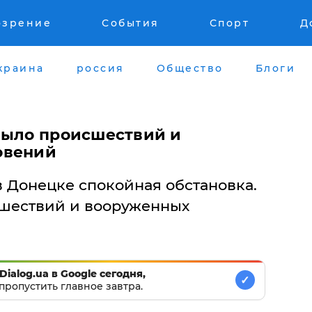
озрение
События
Спорт
Д
краина
россия
Общество
Блоги
было происшествий и
овений
в Донецке спокойная обстановка.
сшествий и вооруженных
Dialog.ua в Google сегодня,
✓
пропустить главное завтра.