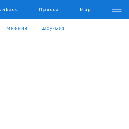
онбасс
Пресса
Мир
Мнение
Шоу-Биз