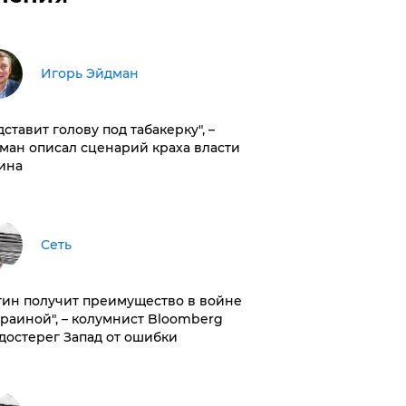
Игорь Эйдман
дставит голову под табакерку", –
ман описал сценарий краха власти
ина
Сеть
тин получит преимущество в войне
краиной", – колумнист Bloomberg
достерег Запад от ошибки