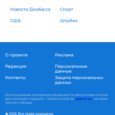
Новости Донбасса
Спорт
США
Шоубиз
О проекте
Реклама
Редакция
Персональные
данные
Контакты
Защита персональных
данных
Использование материалов разрешается при условии ссылки
(для интернет-изданий - гиперссылки) на "
Диалог.ua
" не ниже
третьего абзаца.
� 2026,
Все права защищены.