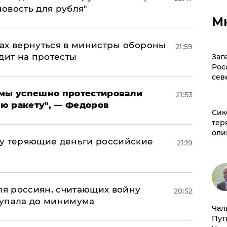
новость для рубля"
М
ах вернуться в министры обороны
21:59
дит на протесты
Зап
Рос
сев
я мы успешно протестировали
21:53
ю ракету", — Федоров
Сик
тер
оли
му теряющие деньги российские
21:19
а
оля россиян, считающих войну
20:52
 упала до минимума
Чал
Пут