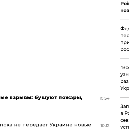
Poi
нов
Фед
пер
при
рос
​"В
узн
ра
Ук
ые взрывы: бушуют пожары,
10:54
Зап
в Р
сев
 пока не передает Украине новые
10:12
уст