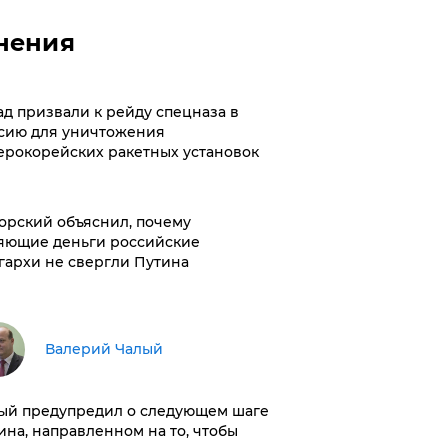
нения
ад призвали к рейду спецназа в
сию для уничтожения
ерокорейских ракетных установок
орский объяснил, почему
яющие деньги российские
гархи не свергли Путина
Валерий Чалый
ый предупредил о следующем шаге
ина, направленном на то, чтобы