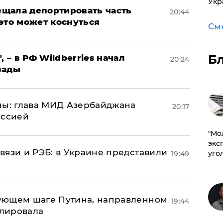
Укр
щала депортировать часть
20:44
это может коснуться
См
Б
, – в РФ Wildberries начал
20:24
лады
ны: глава МИД Азербайджана
20:17
иссией
​"М
эксп
вязи и РЭБ: в Украине представили
уго
19:49
ующем шаге Путина, направленном
19:44
улировала