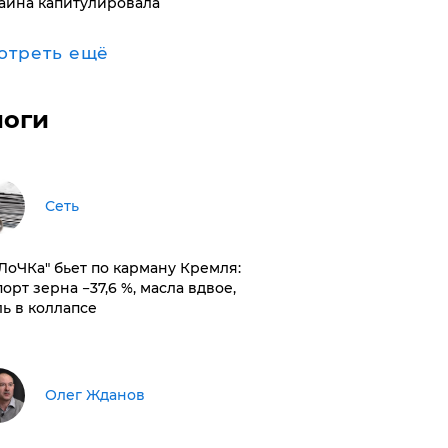
аина капитулировала
отреть ещё
логи
Сеть
оЛоЧКа" бьет по карману Кремля:
орт зерна −37,6 %, масла вдвое,
ль в коллапсе
Олег Жданов