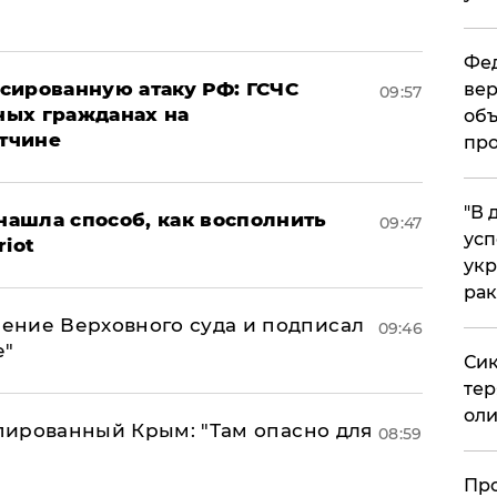
Фед
сированную атаку РФ: ГСЧС
вер
09:57
ных гражданах на
объ
тчине
про
​"В
ашла способ, как восполнить
09:47
усп
riot
укр
рак
ение Верховного суда и подписал
09:46
е"
Сик
тер
оли
упированный Крым: "Там опасно для
08:59
​Пр