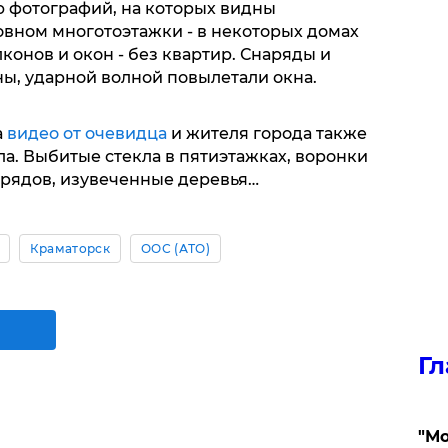
 фотографий, на которых видны
овном многотоэтажки - в некоторых домах
лконов и окон - без квартир. Снаряды и
ы, ударной волной повылетали окна.
а
видео от очевидца
и жителя города также
а. Выбитые стекла в пятиэтажках, воронки
арядов, изувеченные деревья…
Краматорск
ООС (АТО)
Гл
"Мо