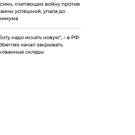
сиян, считающих войну против
аины успешной, упала до
нимума
боту надо искать новую", – в РФ
dberries начал закрывать
кованные склады