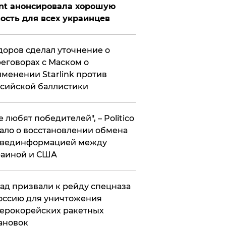
nt анонсировала хорошую
ость для всех украинцев
оров сделал уточнение о
еговорах с Маском о
менении Starlink против
сийской баллистики
се любят победителей", – Politico
ало о восстановлении обмена
звединформацией между
раиной и США
ад призвали к рейду спецназа
оссию для уничтожения
ерокорейских ракетных
ановок