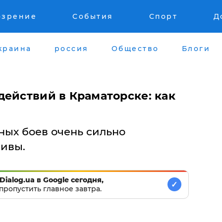
озрение
События
Спорт
Д
краина
россия
Общество
Блоги
действий в Краматорске: как
ных боев очень сильно
ивы.
Dialog.ua в Google сегодня,
✓
пропустить главное завтра.