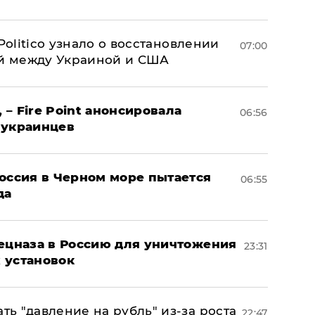
 Politico узнало о восстановлении
07:00
й между Украиной и США
 – Fire Point анонсировала
06:56
 украинцев
оссия в Черном море пытается
06:55
да
пецназа в Россию для уничтожения
23:31
 установок
ь "давление на рубль" из-за роста
22:47