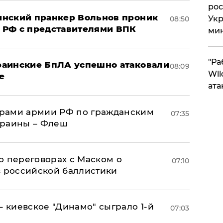
рос
аинский пранкер Вольнов проник
Укр
08:50
 РФ с представителями ВПК
ми
"Ра
краинские БпЛА успешно атаковали
08:09
Wil
е
ата
рами армии РФ по гражданским
07:35
краины – Флеш
о переговорах с Маском о
07:10
в российской баллистики
– киевское "Динамо" сыграло 1-й
07:03