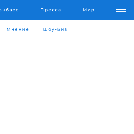
онбасс
Пресса
Мир
Мнение
Шоу-Биз