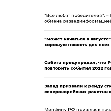
​"Все любят победителей", –
обмена развединформацие
"Может начаться в августе",
хорошую новость для всех
Сибига предупредил, что Р
повторить события 2022 го
Запад призвали к рейду с
северокорейских ракетных
Минфину РФ пришлось начат