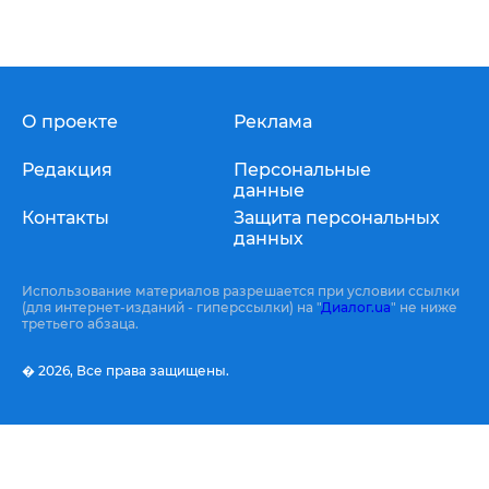
О проекте
Реклама
Редакция
Персональные
данные
Контакты
Защита персональных
данных
Использование материалов разрешается при условии ссылки
(для интернет-изданий - гиперссылки) на "
Диалог.ua
" не ниже
третьего абзаца.
� 2026,
Все права защищены.