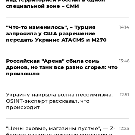
специальной зоне – СМИ
​"Что-то изменилось", – Турция
14:14
запросила у США разрешение
передать Украине ATACMS и M270
​Российская "Арена" сбила семь
13:46
дронов, но танк все равно сгорел: что
произошло
​Украину накрыла волна пессимизма:
12:51
OSINT-эксперт рассказал, что
происходит
​"Цены аховые, магазины пустые", — Z-
12:25
блогер раскрыл тяжелую ситуацию в