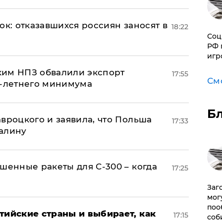
ок: отказавшихся россиян заносят в
18:22
Соц
РФ 
игр
ким НПЗ обвалили экспорт
17:55
См
0-летнего минимума
Б
авроцкого и заявила, что Польша
17:33
алину
шенные ракеты для С-300 – когда
17:25
Заг
мог
поо
тийские страны и выбирает, как
17:15
соб