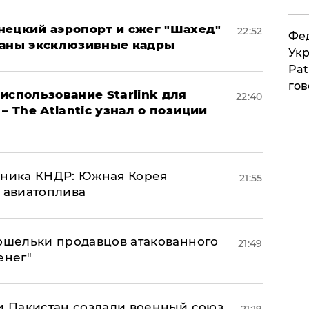
нецкий аэропорт и сжег "Шахед"
22:52
Фед
ваны эксклюзивные кадры
Укр
Pat
гов
использование Starlink для
22:40
– The Atlantic узнал о позиции
юзника КНДР: Южная Корея
21:55
н авиатоплива
кошельки продавцов атакованного
21:49
енег"
 и Пакистан создали военный союз