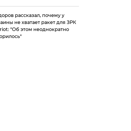
оров рассказал, почему у
аины не хватает ракет для ЗРК
riot: "Об этом неоднократно
орилось"