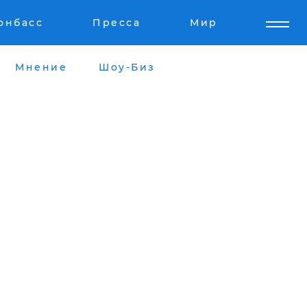
онбасс
Пресса
Мир
Мнение
Шоу-Биз