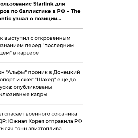
ользование Starlink для
ров по баллистике в РФ – The
antic узнал о позиции
знесмена
к выступил с откровенным
знанием перед "последним
цем" в карьере
н "Альфы" проник в Донецкий
опорт и сжег "Шахед" еще до
уска: опубликованы
склюзивные кадры
ул спасает военного союзника
Р: Южная Корея отправила РФ
тысяч тонн авиатоплива