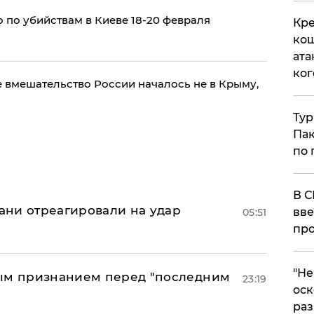
 по убийствам в Киеве 18-20 февраля
Кре
кош
ата
ког
 вмешательство России началось не в Крыму,
Тур
Пак
по 
В С
рани отреагировали на удар
вве
05:51
про
​"Н
ным признанием перед "последним
23:19
оск
раз