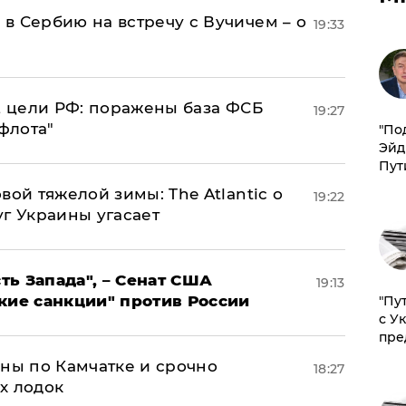
в Сербию на встречу с Вучичем – о
19:33
2 цели РФ: поражены база ФСБ
19:27
флота"
​"По
Эйд
Пут
вой тяжелой зимы: The Atlantic о
19:22
г Украины угасает
ь Запада", – Сенат США
19:13
кие санкции" против России
"Пу
с У
пре
ины по Камчатке и срочно
18:27
х лодок