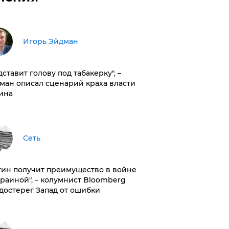
Игорь Эйдман
дставит голову под табакерку", –
ман описал сценарий краха власти
ина
Сеть
тин получит преимущество в войне
краиной", – колумнист Bloomberg
достерег Запад от ошибки