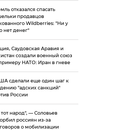
мль отказался спасать
ельки продавцов
кованного Wildberries: "Ни у
о нет денег"
ция, Саудовская Аравия и
истан создали военный союз
примеру НАТО: Иран в гневе
ША сделали еще один шаг к
дению "адских санкций"
тив России
е тот народ", — Соловьев
орбил россиян из-за
говоров о мобилизации