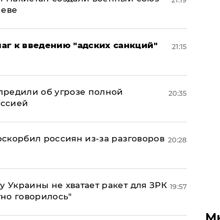
21:19
неве
аг к введению "адских санкций"
21:15
предили об угрозе полной
20:35
оссией
 оскорбил россиян из-за разговоров
20:28
у Украины не хватает ракет для ЗРК
19:57
тно говорилось"
М