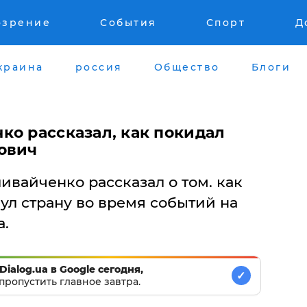
озрение
События
Спорт
Д
краина
россия
Общество
Блоги
ко рассказал, как покидал
ович
ивайченко рассказал о том. как
ул страну во время событий на
а.
Dialog.ua в Google сегодня,
✓
пропустить главное завтра.