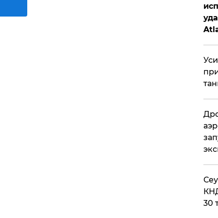
исп
уда
Atl
би
Уси
при
тан
Дро
аэр
зап
эк
​Се
КНД
30 