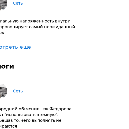
Сеть
иальную напряженность внутри
провоцирует самый неожиданный
ок
отреть ещё
логи
Сеть
ородний объяснил, как Федорова
ут "использовать втемную",
бещав то, чего выполнять не
ираются