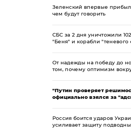
Зеленский впервые прибыл 
чем будут говорить
СБС за 2 дня уничтожили 10
"Беня" и корабли "теневого 
От надежды на победу до но
том, почему оптимизм вокру
"Путин проверяет решимост
официально взялся за "адс
Россия боится ударов Укра
усиливает защиту подводны