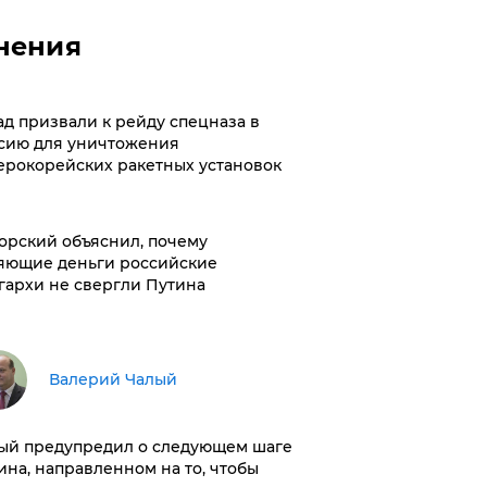
нения
ад призвали к рейду спецназа в
сию для уничтожения
ерокорейских ракетных установок
орский объяснил, почему
яющие деньги российские
гархи не свергли Путина
Валерий Чалый
ый предупредил о следующем шаге
ина, направленном на то, чтобы