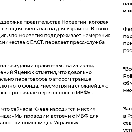
клю
и в
оддержка правительства Норвегии, которая
 сегодня очень важна для Украины. В свою
Фед
щил, что Норвегия поддерживает намерения
пер
дничества с ЕАСТ, передает пресс-служба
при
рос
, на заседании правительства 25 июня,
​"В
ений Яценюк отметил, что довольно
Pol
ельно переговоров о втором транше
об
лютного фонда, «несмотря на сложнейшую
ме
ась при начале переговоров с МВФ» .
Зап
 что сейчас в Киеве находится миссия
нда: «Мы проводим встречи с МВФ для
в Р
ансовой помощи для Украины».
сев
уст