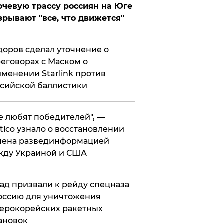
чевую трассу россиян на Юге
зрывают "все, что движется"
оров сделал уточнение о
еговорах с Маском о
менении Starlink против
сийской баллистики
се любят победителей", —
itico узнало о восстановлении
мена развединформацией
жду Украиной и США
ад призвали к рейду спецназа
оссию для уничтожения
ерокорейских ракетных
ановок