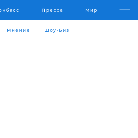
онбасс
Пресса
Мир
Мнение
Шоу-Биз