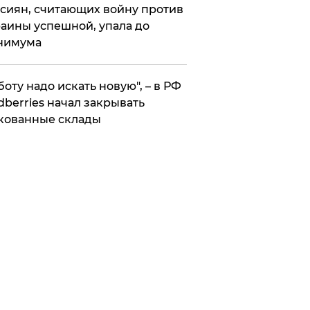
сиян, считающих войну против
аины успешной, упала до
нимума
боту надо искать новую", – в РФ
dberries начал закрывать
кованные склады