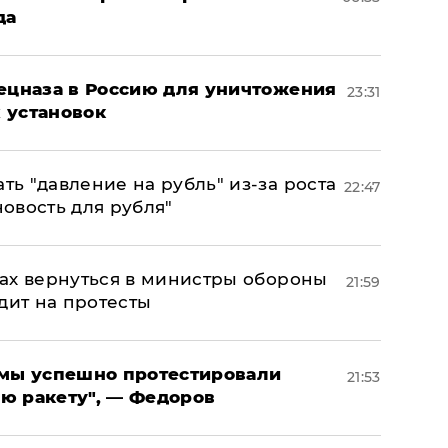
да
пецназа в Россию для уничтожения
23:31
 установок
ь "давление на рубль" из-за роста
22:47
новость для рубля"
ах вернуться в министры обороны
21:59
дит на протесты
я мы успешно протестировали
21:53
ю ракету", — Федоров