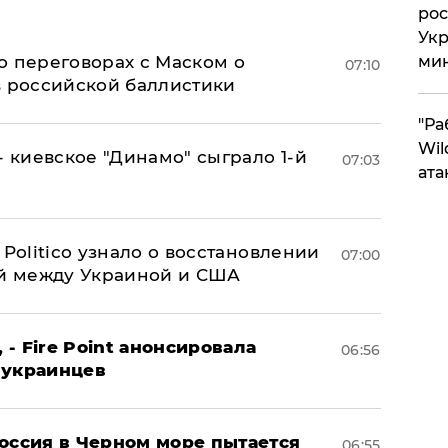
рос
Укр
о переговорах с Маском о
ми
07:10
в российской баллистики
"Ра
Wil
- киевское "Динамо" сыграло 1-й
07:03
ата
 Politico узнало о восстановлении
07:00
й между Украиной и США
 - Fire Point анонсировала
06:56
 украинцев
оссия в Черном море пытается
06:55