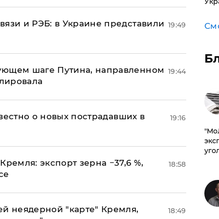
Укр
вязи и РЭБ: в Украине представили
19:49
См
Б
ующем шаге Путина, направленном
19:44
улировала
известно о новых пострадавших в
19:16
​"М
эксп
уго
Кремля: экспорт зерна −37,6 %,
18:58
се
ей неядерной "карте" Кремля,
18:49