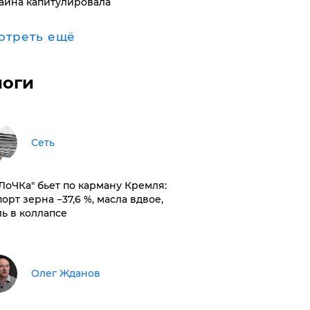
аина капитулировала
отреть ещё
логи
Сеть
оЛоЧКа" бьет по карману Кремля:
орт зерна −37,6 %, масла вдвое,
ль в коллапсе
Олег Жданов