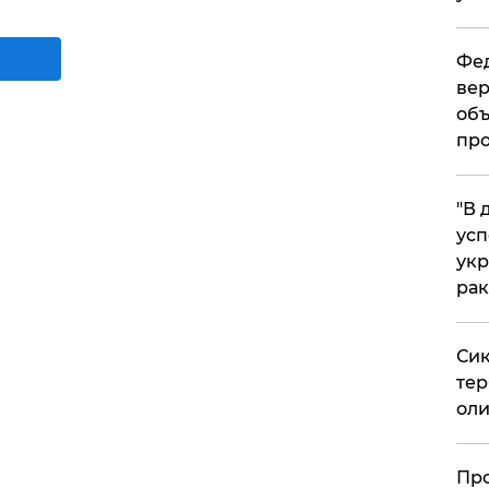
Фед
вер
объ
про
​"В
усп
укр
рак
Сик
тер
оли
​Пр