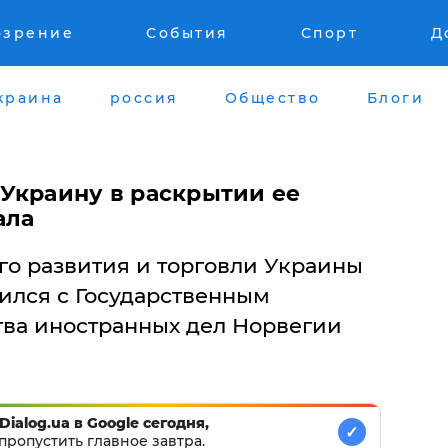
озрение
События
Спорт
Д
краина
россия
Общество
Блоги
Украину в раскрытии ее
ала
о развития и торговли Украины
ился с Государственным
ва иностранных дел Норвегии
Dialog.ua в Google сегодня,
✓
пропустить главное завтра.