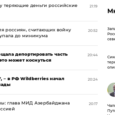
му теряющие деньги российские
21:19
М
а
Зап
оля россиян, считающих войну
20:52
Рос
 упала до минимума
сев
щала депортировать часть
20:44
Сик
это может коснуться
тер
оли
, – в РФ Wildberries начал
20:24
лады
ны: глава МИД Азербайджана
20:17
Чал
иссией
Пут