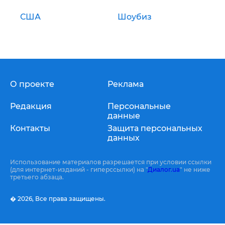
США
Шоубиз
О проекте
Реклама
Редакция
Персональные
данные
Контакты
Защита персональных
данных
Использование материалов разрешается при условии ссылки
(для интернет-изданий - гиперссылки) на "
Диалог.ua
" не ниже
третьего абзаца.
� 2026,
Все права защищены.