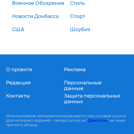
Военное Обозрение
Стиль
Новости Донбасса
Спорт
США
Шоубиз
О проекте
Реклама
Редакция
Персональные
данные
Контакты
Защита персональных
данных
Использование материалов разрешается при условии ссылки
(для интернет-изданий - гиперссылки) на "
Диалог.ua
" не ниже
третьего абзаца.