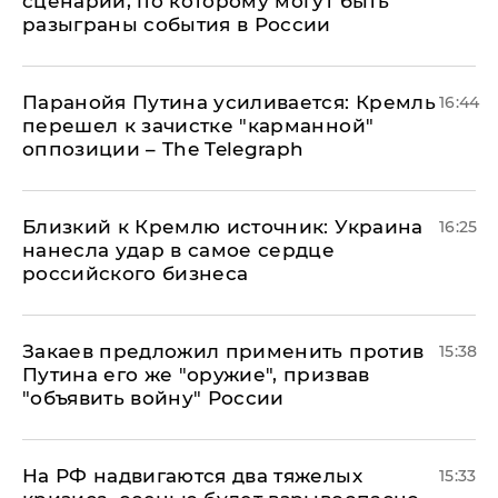
сценарий, по которому могут быть
разыграны события в России
Паранойя Путина усиливается: Кремль
16:44
перешел к зачистке "карманной"
оппозиции – The Telegraph
Близкий к Кремлю источник: Украина
16:25
нанесла удар в самое сердце
российского бизнеса
Закаев предложил применить против
15:38
Путина его же "оружие", призвав
"объявить войну" России
На РФ надвигаются два тяжелых
15:33