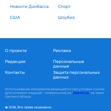
Новости Донбасса
Спорт
США
Шоубиз
О проекте
Реклама
Редакция
Персональные
данные
Контакты
Защита персональных
данных
Использование материалов разрешается при условии ссылки
(для интернет-изданий - гиперссылки) на "
Диалог.ua
" не ниже
третьего абзаца.
� 2026,
Все права защищены.