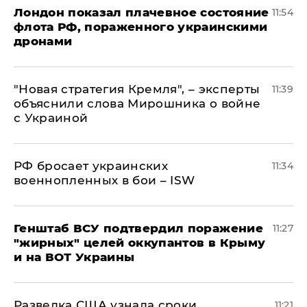
Лондон показал плачевное состояние
11:54
флота РФ, пораженного украинскими
дронами
"Новая стратегия Кремля", – эксперты
11:39
объяснили слова Мирошника о войне
с Украиной
РФ бросает украинских
11:34
военнопленных в бои – ISW
Генштаб ВСУ подтвердил поражение
11:27
"жирных" целей оккупантов в Крыму
и на ВОТ Украины
Разведка США узнала сроки
11:21