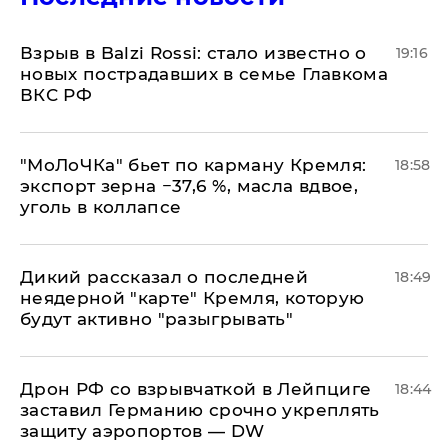
Взрыв в Balzi Rossi: стало известно о
19:16
новых пострадавших в семье Главкома
ВКС РФ
​"МоЛоЧКа" бьет по карману Кремля:
18:58
экспорт зерна −37,6 %, масла вдвое,
уголь в коллапсе
Дикий рассказал о последней
18:49
неядерной "карте" Кремля, которую
будут активно "разыгрывать"
​Дрон РФ со взрывчаткой в Лейпциге
18:44
заставил Германию срочно укреплять
защиту аэропортов — DW