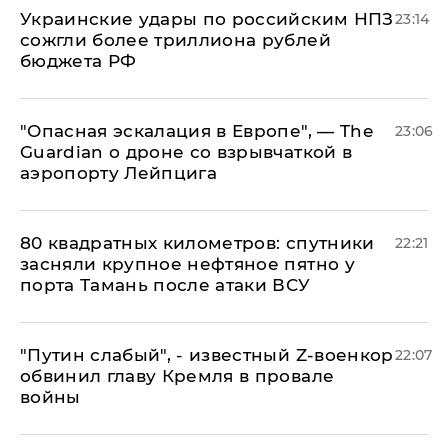
Украинские удары по российским НПЗ
23:14
сожгли более триллиона рублей
бюджета РФ
"Опасная эскалация в Европе", — The
23:06
Guardian о дроне со взрывчаткой в
аэропорту Лейпцига
80 квадратных километров: спутники
22:21
засняли крупное нефтяное пятно у
порта Тамань после атаки ВСУ
​"Путин слабый", - известный Z-военкор
22:07
обвинил главу Кремля в провале
войны