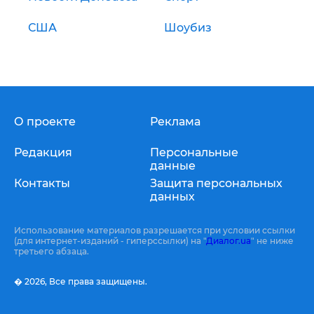
США
Шоубиз
О проекте
Реклама
Редакция
Персональные
данные
Контакты
Защита персональных
данных
Использование материалов разрешается при условии ссылки
(для интернет-изданий - гиперссылки) на "
Диалог.ua
" не ниже
третьего абзаца.
� 2026,
Все права защищены.