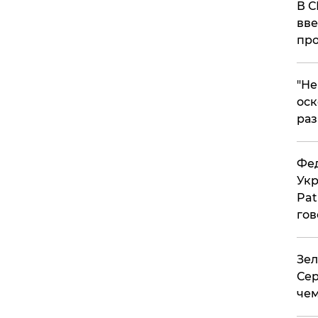
В С
вве
про
​"Н
оск
раз
Фед
Укр
Pat
гов
Зел
Сер
чем