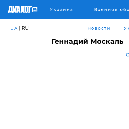
Украина
Военное об
| RU
UA
Новости
У
Геннадий Москаль
С