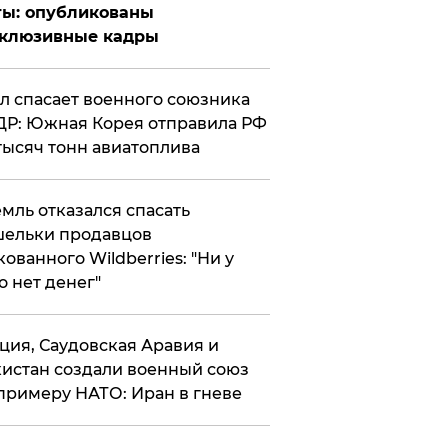
ты: опубликованы
склюзивные кадры
ул спасает военного союзника
Р: Южная Корея отправила РФ
тысяч тонн авиатоплива
мль отказался спасать
ельки продавцов
кованного Wildberries: "Ни у
о нет денег"
ция, Саудовская Аравия и
истан создали военный союз
примеру НАТО: Иран в гневе