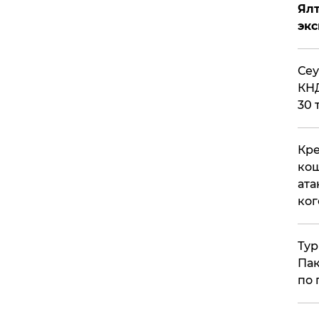
Ял
эк
​Се
КНД
30 
Кре
кош
ата
ког
Тур
Пак
по 