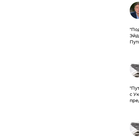
​"По
Эйд
Пут
"Пу
с У
пре