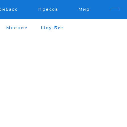
онбасс
Пресса
Мир
Мнение
Шоу-Биз