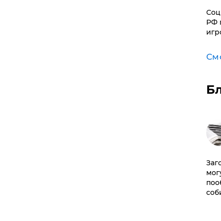
Соц
РФ 
игр
См
Б
Заг
мог
поо
соб