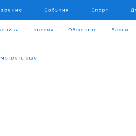
озрение
События
Спорт
Д
краина
россия
Общество
Блоги
мотреть ещё