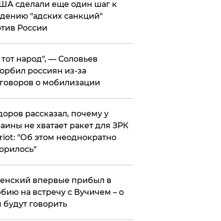
ША сделали еще один шаг к
дению "адских санкций"
тив России
е тот народ", — Соловьев
орбил россиян из-за
говоров о мобилизации
оров рассказал, почему у
аины не хватает ракет для ЗРК
riot: "Об этом неоднократно
орилось"
енский впервые прибыл в
бию на встречу с Вучичем – о
 будут говорить