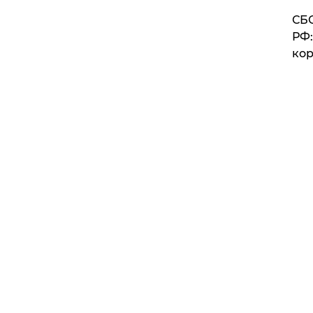
СБС
РФ:
кор