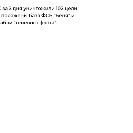
 за 2 дня уничтожили 102 цели
 поражены база ФСБ "Беня" и
абли "теневого флота"