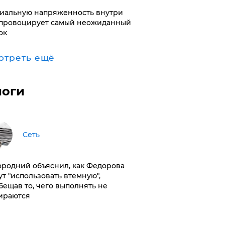
иальную напряженность внутри
провоцирует самый неожиданный
ок
отреть ещё
логи
Сеть
ородний объяснил, как Федорова
ут "использовать втемную",
бещав то, чего выполнять не
ираются