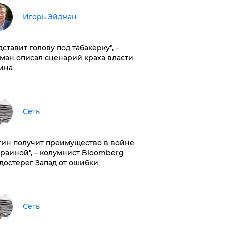
Игорь Эйдман
дставит голову под табакерку", –
ман описал сценарий краха власти
ина
Сеть
тин получит преимущество в войне
краиной", – колумнист Bloomberg
достерег Запад от ошибки
Сеть