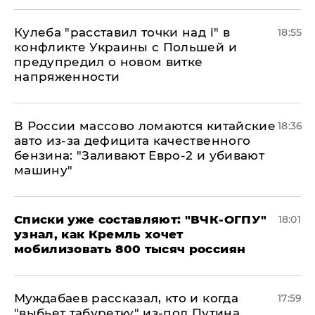
Кулеба "расставил точки над і" в
18:55
конфликте Украины с Польшей и
предупредил о новом витке
напряженности
В России массово ломаются китайские
18:36
авто из-за дефицита качественного
бензина: "Заливают Евро-2 и убивают
машину"
Списки уже составляют: "ВЧК-ОГПУ"
18:01
узнал, как Кремль хочет
мобилизовать 800 тысяч россиян
Муждабаев рассказал, кто и когда
17:59
"выбьет табуретку" из-под Путина