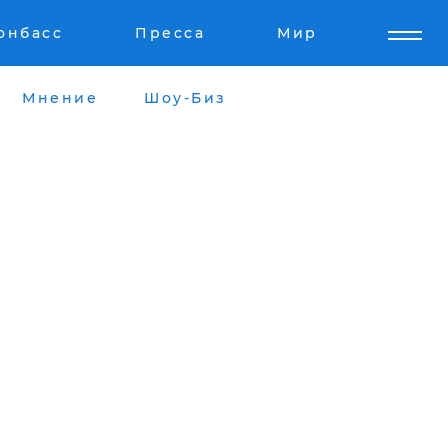
онбасс
Пресса
Мир
Мнение
Шоу-Биз