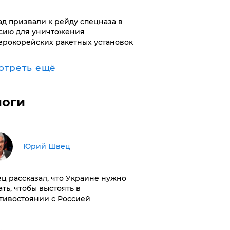
ад призвали к рейду спецназа в
сию для уничтожения
ерокорейских ракетных установок
отреть ещё
логи
Юрий Швец
ц рассказал, что Украине нужно
ать, чтобы выстоять в
тивостоянии с Россией