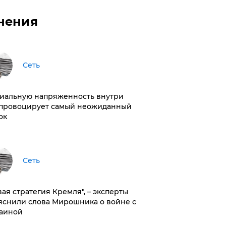
нения
Сеть
иальную напряженность внутри
провоцирует самый неожиданный
ок
Сеть
вая стратегия Кремля", – эксперты
яснили слова Мирошника о войне с
аиной