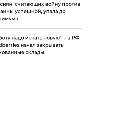
сиян, считающих войну против
аины успешной, упала до
нимума
боту надо искать новую", – в РФ
dberries начал закрывать
кованные склады