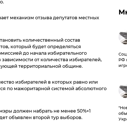
о.
М
вает механизм отзыва депутатов местных
становить количественный состав
тов, который будет определяться
миссией до начала избирательного
Соц
 зависимости от количества избирателей,
РФ 
игр
твующей территориальной общине.
чество избирателей в которых равно или
тся по мажоритарной системой абсолютного
"Но
 мэры должен набрать не менее 50%+1
объ
дет объявлен второй тур выборов.
Укр