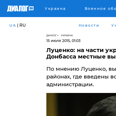
Украина
Военное об
| RU
UA
Новости
У
ДИАЛОГ
УКРАИНА
15 июля 2015, 01:03
Луценко: на части у
Донбасса местные вы
По мнению Луценко, выб
районах, где введены 
администрации.