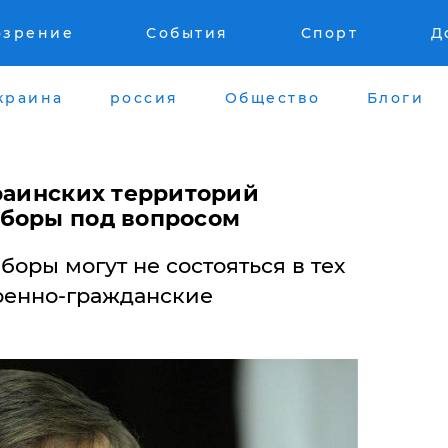
озрение
События
Спорт
Д
краина
россия
Общество
Блоги
краинских территорий
боры под вопросом
оры могут не состояться в тех
военно-гражданские