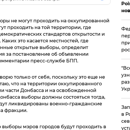
Poi
нов
оры не могут проходить на оккупированной
ут проходить на той территории, где
Фед
емократических стандартов открытости и
пер
Каких это касается местностей, где
при
нные открытые выборы, определит
рос
ия за постановление об объявлении
комментарии пресс-службе БПП.
​"В
узн
оворю только от себя, поскольку это еще не
ра
таю, что на территории оккупированного
Ук
и части Донбасса и на освобожденной
онбасса выборы должны состояться тогда,
будут ликвидированы военно-гражданские
Зап
ва фракции.
в Р
сев
о выборы мэров городов будут проходить в
уст