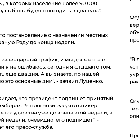
ы, в которых население более 90 000
в, выборы будут проходить в два тура", -
Фед
вер
объ
что постановление о назначении местных
про
овную Раду до конца недели.
​"В
ть календарный график, и мы должны это
ли я не ошибаюсь, сегодня я слышал о том,
усп
ть еще два дня. А вы знаете, по нашей
укр
 это основные дни", - заявил Луценко.
рак
идает, что президент подпишет принятый
Сик
ыборах. "Я прогнозирую, что спикер
тер
е государства уже до конца этой недели, а
оли
 недели, очевидно, его подпишет", -
т его пресс-служба.
​Пр