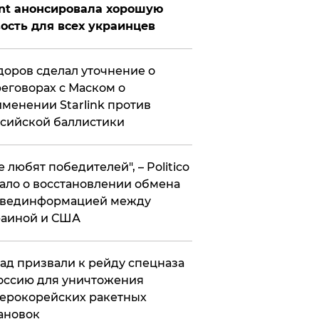
nt анонсировала хорошую
ость для всех украинцев
оров сделал уточнение о
еговорах с Маском о
менении Starlink против
сийской баллистики
се любят победителей", – Politico
ало о восстановлении обмена
звединформацией между
раиной и США
ад призвали к рейду спецназа
оссию для уничтожения
ерокорейских ракетных
ановок