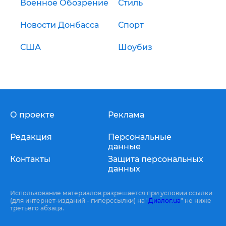
Военное Обозрение
Стиль
Новости Донбасса
Спорт
США
Шоубиз
О проекте
Реклама
Редакция
Персональные
данные
Контакты
Защита персональных
данных
Использование материалов разрешается при условии ссылки
(для интернет-изданий - гиперссылки) на "
Диалог.ua
" не ниже
третьего абзаца.