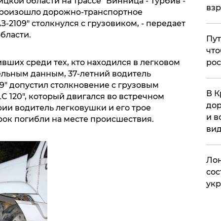
цкой области на трассе "Винница - Турбив -
вз
произошло дорожно-транспортное
-2109" столкнулся с грузовиком, - передает
бласти.
Пут
что
вших среди тех, кто находился в легковом
рос
ельным данным, 37-летний водитель
9" допустил столкновение с грузовым
В К
 120", который двигался во встречном
дор
рии водитель легковушки и его трое
и в
ок погибли на месте происшествия.
вид
Лон
сос
ук