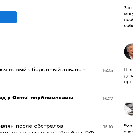
Заг
мог
поо
соб
ся новый оборонный альянс –
Шве
16:35
дел
про
рад у Ялты: опубликованы
16:27
влян после обстрелов
​"М
16:10
эксп
аинцев готовы отдать Донбасс РФ