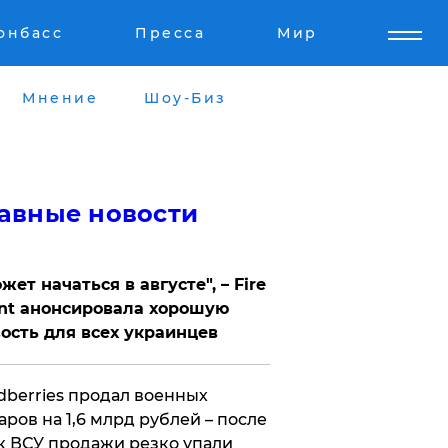
онбасс
Пресса
Мир
Мнение
Шоу-Биз
авные новости
жет начаться в августе", – Fire
nt анонсировала хорошую
ость для всех украинцев
ldberries продал военных
аров на 1,6 млрд рублей – после
к ВСУ продажи резко упали