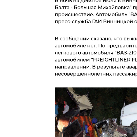
В ночь на девятое июля в Винни
Балта - Большая Михайловка" 
происшествие. Автомобиль "ВАЗ
пресс-служба ГАИ Винницкой о
В сообщении сказано, что выжи
автомобиле нет. По предварит
легкового автомобиля "ВАЗ-210
автомобилем "FREIGHTLINER FLC
направлении. В результате ава
несовершеннолетних пассажир