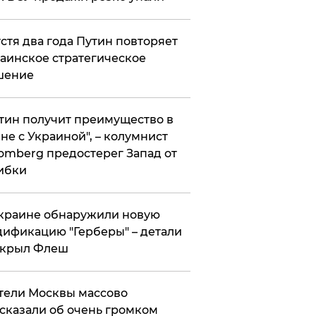
стя два года Путин повторяет
аинское стратегическое
шение
тин получит преимущество в
не с Украиной", – колумнист
omberg предостерег Запад от
ибки
краине обнаружили новую
ификацию "Герберы" – детали
скрыл Флеш
ели Москвы массово
сказали об очень громком