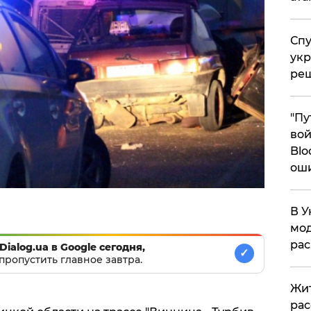
Спу
укр
ре
"Пу
вой
Blo
ош
В У
мод
ра
Dialog.ua в Google сегодня,
✓
пропустить главное завтра.
Жит
рас