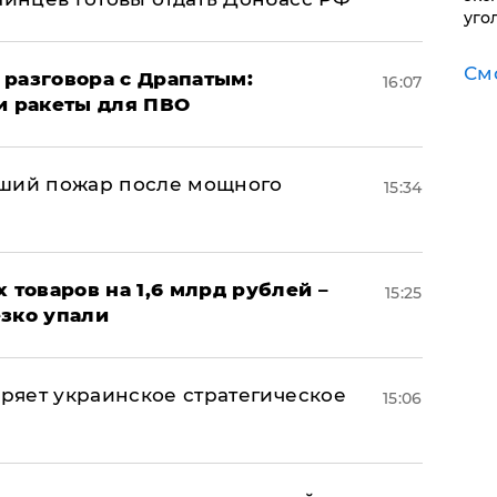
уго
См
 разговора с Драпатым:
16:07
и ракеты для ПВО
йший пожар после мощного
15:34
х товаров на 1,6 млрд рублей –
15:25
езко упали
оряет украинское стратегическое
15:06