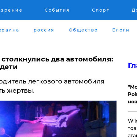
озрение
События
Спорт
Д
краина
россия
Общество
Блоги
 столкнулись два автомобиля:
Гл
 дети
одитель легкового автомобиля
"Мо
ть жертвы.
Poi
нов
​Wi
тов
ата