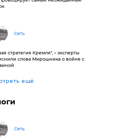
провоцирует самый неожиданный
ок
Сеть
вая стратегия Кремля", – эксперты
яснили слова Мирошника о войне с
аиной
отреть ещё
логи
Сеть