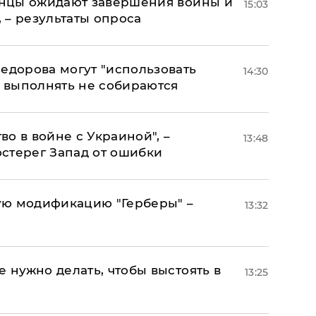
аинцы ожидают завершения войны и
15:03
, – результаты опроса
едорова могут "использовать
14:30
о выполнять не собираются
о в войне с Украиной", –
13:48
стерег Запад от ошибки
ую модификацию "Герберы" –
13:32
е нужно делать, чтобы выстоять в
13:25