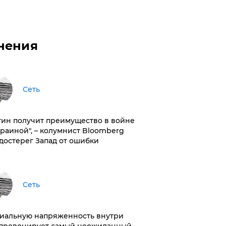
нения
Сеть
тин получит преимущество в войне
краиной", – колумнист Bloomberg
достерег Запад от ошибки
Сеть
иальную напряженность внутри