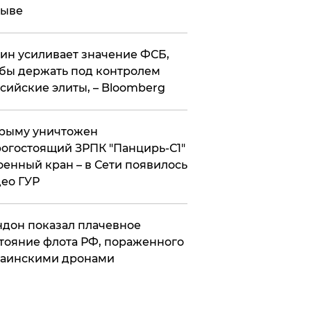
рыве
ин усиливает значение ФСБ,
бы держать под контролем
сийские элиты, – Bloomberg
рыму уничтожен
огостоящий ЗРПК "Панцирь-С1"
оенный кран – в Сети появилось
ео ГУР
дон показал плачевное
тояние флота РФ, пораженного
раинскими дронами