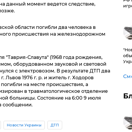
РФ 
на данный момент ведется следствие,
игр
позже.
овской области погибли два человека в
тного происшествия на железнодорожном
"Но
объ
я "Таврия-Славута" (1968 года рождения,
Укр
емом, оборудованном звуковой и световой
улся с электровозом. В результате ДТП два
См
 Львов 1976 г. р. и житель г. Ходоров
) погибли на месте происшествия, а
изирован в травматологическое отделение
Б
ой больницы. Состояние на 6:00 9 июля
 в сообщении.
Новости Украины
ДТП