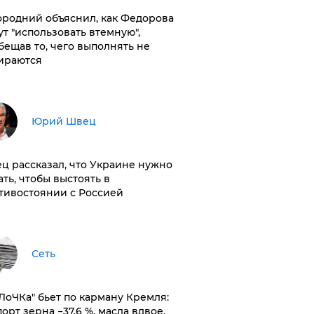
ородний объяснил, как Федорова
ут "использовать втемную",
бещав то, чего выполнять не
ираются
Юрий Швец
ц рассказал, что Украине нужно
ать, чтобы выстоять в
тивостоянии с Россией
Сеть
оЛоЧКа" бьет по карману Кремля:
орт зерна −37,6 %, масла вдвое,