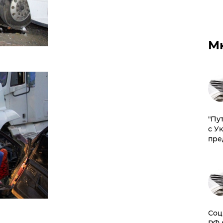
М
"Пу
с У
пре
Соц