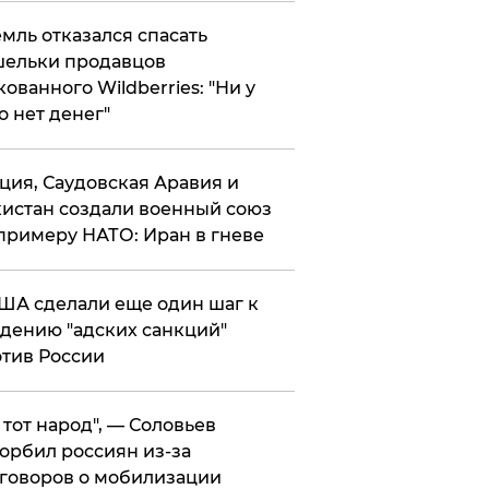
мль отказался спасать
ельки продавцов
кованного Wildberries: "Ни у
о нет денег"
ция, Саудовская Аравия и
истан создали военный союз
примеру НАТО: Иран в гневе
ША сделали еще один шаг к
дению "адских санкций"
тив России
е тот народ", — Соловьев
орбил россиян из-за
говоров о мобилизации