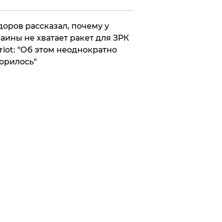
оров рассказал, почему у
аины не хватает ракет для ЗРК
riot: "Об этом неоднократно
орилось"