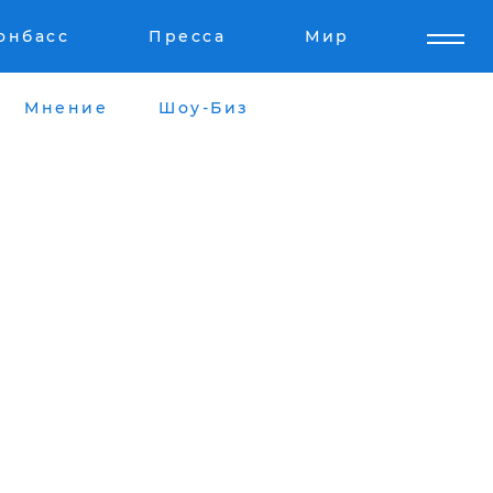
онбасс
Пресса
Мир
Мнение
Шоу-Биз