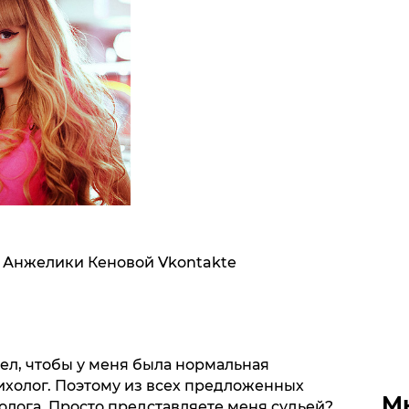
 Анжелики Кеновой Vkontakte
отел, чтобы у меня была нормальная
сихолог. Поэтому из всех предложенных
М
олога. Просто представляете меня судьей?