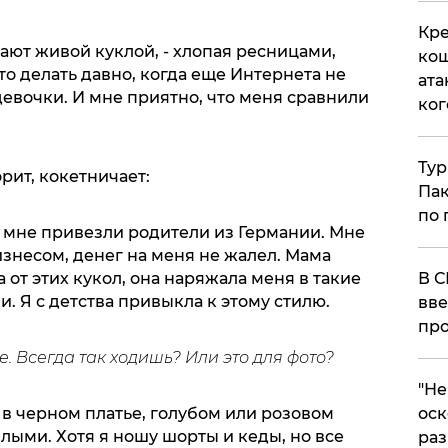
Кре
вают живой куклой, - хлопая ресницами,
кош
то делать давно, когда еще Интернета не
ата
 девочки. И мне приятно, что меня сравнили
ког
Тур
орит, кокетничает:
Пак
по 
би мне привезли родители из Германии. Мне
изнесом, денег на меня не жалел. Мама
В С
 от этих кукол, она наряжала меня в такие
. Я с детства привыкла к этому стилю.
вве
про
е. Всегда так ходишь? Или это для фото?
​"Н
оск
гу в черном платье, голубом или розовом
илыми. Хотя я ношу шорты и кеды, но все
раз