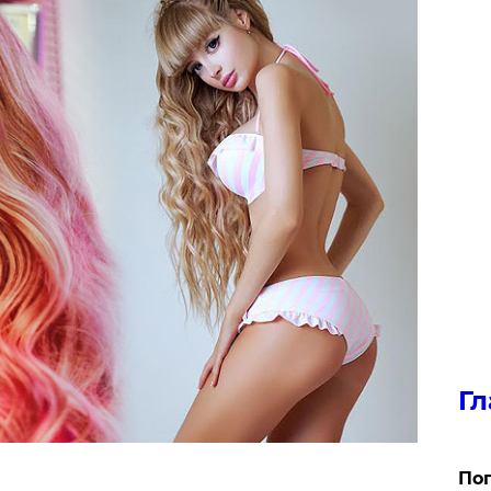
Гл
Поп