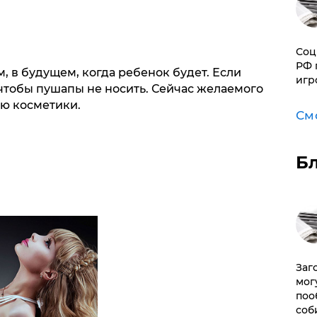
Соц
РФ 
ом, в будущем, когда ребенок будет. Если
игр
 чтобы пушапы не носить. Сейчас желаемого
ю косметики.
См
Б
Заг
мог
поо
соб