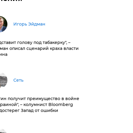
Игорь Эйдман
дставит голову под табакерку", –
ман описал сценарий краха власти
ина
Сеть
тин получит преимущество в войне
краиной", – колумнист Bloomberg
достерег Запад от ошибки