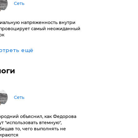
Сеть
иальную напряженность внутри
провоцирует самый неожиданный
ок
отреть ещё
логи
Сеть
ородний объяснил, как Федорова
ут "использовать втемную",
бещав то, чего выполнять не
ираются