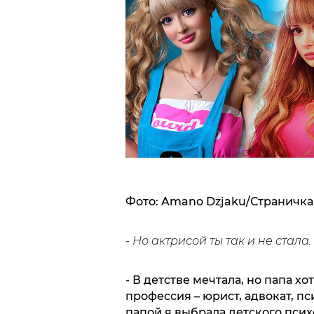
Фото: Amano Dzjaku/Страничка
- Но актрисой ты так и не стала.
- В детстве мечтала, но папа х
профессия – юрист, адвокат, п
папой я выбрала детского псих