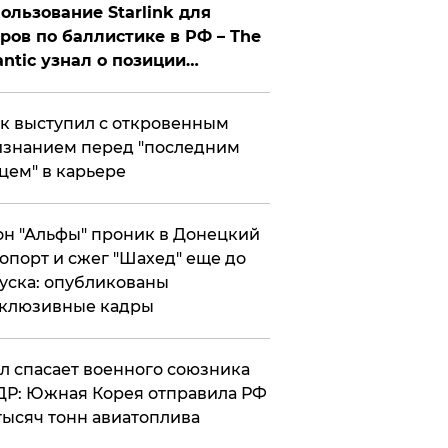
ользование Starlink для
ров по баллистике в РФ – The
antic узнал о позиции
знесмена
к выступил с откровенным
знанием перед "последним
цем" в карьере
н "Альфы" проник в Донецкий
опорт и сжег "Шахед" еще до
уска: опубликованы
склюзивные кадры
ул спасает военного союзника
Р: Южная Корея отправила РФ
тысяч тонн авиатоплива