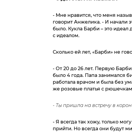
- Мне нравится, что меня назы
говорит Анжелика. - И начали э
было. Кукла Барби – это идеал
с идеалом.
Сколько ей лет, «Барби» не гов
- От 20 до 26 лет. Первую Бар
было 4 года. Папа занимался б
работала врачом и была без ума
же розовые платья с рюшечками
- Ты пришла на встречу в корон
- Я всегда так хожу, только мо
прийти. Но всегда они будут м