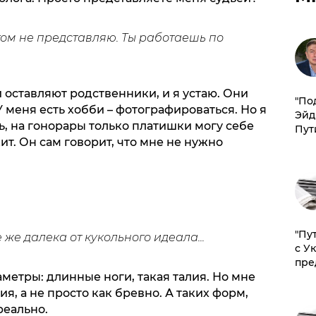
логом не представляю. Ты работаешь по
й оставляют родственники, и я устаю. Они
​"По
У меня есть хобби – фотографироваться. Но я
Эйд
ь, на гонорары только платишки могу себе
Пут
ит. Он сам говорит, что мне не нужно
"Пу
е же далека от кукольного идеала...
с У
пре
аметры: длинные ноги, такая талия. Но мне
ия, а не просто как бревно. А таких форм,
реально.