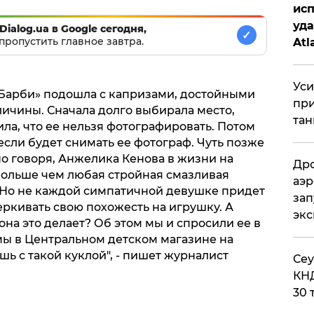
исп
уда
Dialog.ua в Google сегодня,
✓
пропустить главное завтра.
Atl
би
Уси
«Барби» подошла с капризами, достойными
при
ичины. Сначала долго выбирала место,
тан
ла, что ее нельзя фотографировать. Потом
 если будет снимать ее фотограф. Чуть позже
о говоря, Анжелика Кенова в жизни на
Дро
 больше чем любая стройная смазливая
аэр
 Но не каждой симпатичной девушке придет
зап
еркивать свою похожесть на игрушку. А
эк
на это делает? Об этом мы и спросили ее в
мы в Центральном детском магазине на
шь с такой куклой", - пишет журналист
​Се
КНД
30 