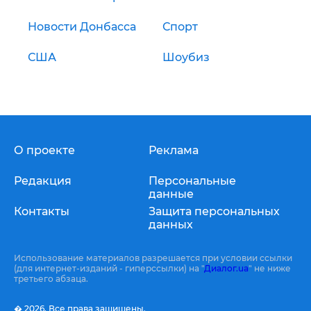
Новости Донбасса
Спорт
США
Шоубиз
О проекте
Реклама
Редакция
Персональные
данные
Контакты
Защита персональных
данных
Использование материалов разрешается при условии ссылки
(для интернет-изданий - гиперссылки) на "
Диалог.ua
" не ниже
третьего абзаца.
� 2026,
Все права защищены.