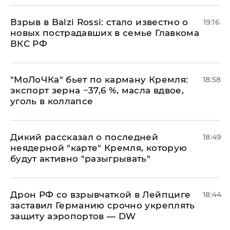
Взрыв в Balzi Rossi: стало известно о
19:16
новых пострадавших в семье Главкома
ВКС РФ
​"МоЛоЧКа" бьет по карману Кремля:
18:58
экспорт зерна −37,6 %, масла вдвое,
уголь в коллапсе
Дикий рассказал о последней
18:49
неядерной "карте" Кремля, которую
будут активно "разыгрывать"
​Дрон РФ со взрывчаткой в Лейпциге
18:44
заставил Германию срочно укреплять
защиту аэропортов — DW