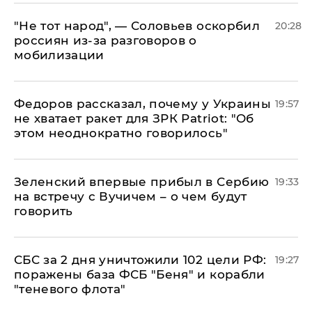
​"Не тот народ", — Соловьев оскорбил
20:28
россиян из-за разговоров о
мобилизации
Федоров рассказал, почему у Украины
19:57
не хватает ракет для ЗРК Patriot: "Об
этом неоднократно говорилось"
Зеленский впервые прибыл в Сербию
19:33
на встречу с Вучичем – о чем будут
говорить
СБС за 2 дня уничтожили 102 цели РФ:
19:27
поражены база ФСБ "Беня" и корабли
"теневого флота"