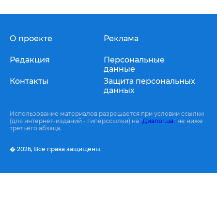
О проекте
Реклама
Редакция
Персональные
данные
Контакты
Защита персональных
данных
Использование материалов разрешается при условии ссылки
(для интернет-изданий - гиперссылки) на "
Диалог.ua
" не ниже
третьего абзаца.
� 2026,
Все права защищены.