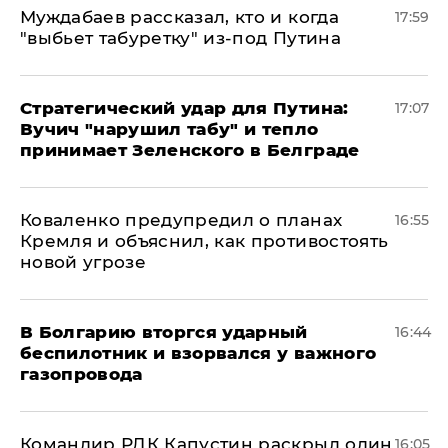
Муждабаев рассказал, кто и когда
17:59
"выбьет табуретку" из-под Путина
Стратегический удар для Путина:
17:07
Вучич "нарушил табу" и тепло
принимает Зеленского в Белграде
Коваленко предупредил о планах
16:55
Кремля и объяснил, как противостоять
новой угрозе
В Болгарию вторгся ударный
16:44
беспилотник и взорвался у важного
газопровода
Командир РДК Капустин раскрыл один
16:05