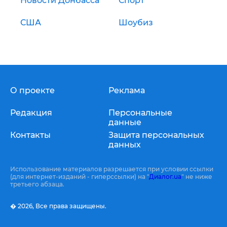
Новости Донбасса
Спорт
США
Шоубиз
О проекте
Реклама
Редакция
Персональные
данные
Контакты
Защита персональных
данных
Использование материалов разрешается при условии ссылки
(для интернет-изданий - гиперссылки) на "
Диалог.ua
" не ниже
третьего абзаца.
� 2026,
Все права защищены.