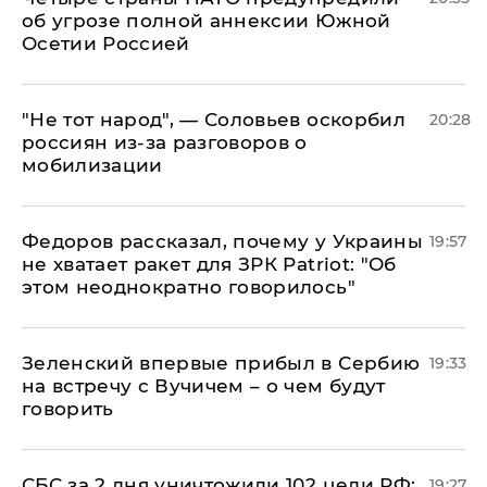
об угрозе полной аннексии Южной
Осетии Россией
​"Не тот народ", — Соловьев оскорбил
20:28
россиян из-за разговоров о
мобилизации
Федоров рассказал, почему у Украины
19:57
не хватает ракет для ЗРК Patriot: "Об
этом неоднократно говорилось"
Зеленский впервые прибыл в Сербию
19:33
на встречу с Вучичем – о чем будут
говорить
СБС за 2 дня уничтожили 102 цели РФ:
19:27