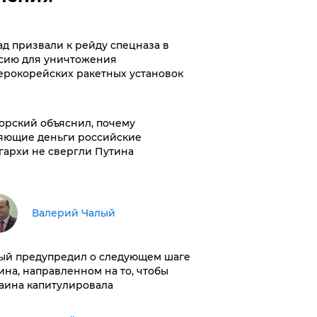
ад призвали к рейду спецназа в
сию для уничтожения
ерокорейских ракетных установок
орский объяснил, почему
яющие деньги российские
гархи не свергли Путина
Валерий Чалый
ый предупредил о следующем шаге
ина, направленном на то, чтобы
аина капитулировала