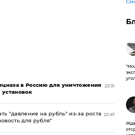
См
Б
​"М
эксп
уго
пецназа в Россию для уничтожения
23:31
 установок
ь "давление на рубль" из-за роста
22:47
новость для рубля"
Жда
отс