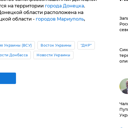
тся на территории
города Донецка
.
онецкой области расположена на
Зап
цкой области -
городов Мариуполь
,
Рос
сев
я Украины (ВСУ)
Восток Украины
"ДНР"
Сик
тер
ости Донбасса
Новости Украины
оли
Чал
Пут
Укр