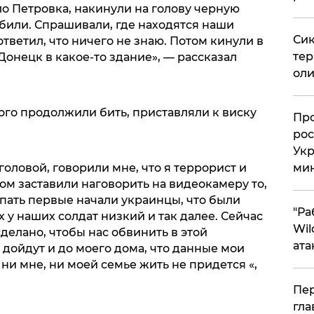
о Петровка, накинули на голову черную
 били. Спрашивали, где находятся наши
Сик
 ответил, что ничего не знаю. Потом кинули в
тер
Донецк в какое-то здание», — рассказал
оли
ого продолжили бить, приставляли к виску
​Пр
рос
Укр
ми
головой, говорили мне, что я террорист и
том заставили наговорить на видеокамеру то,
упать первые начали украинцы, что были
"Ра
 у наших солдат низкий и так далее. Сейчас
Wil
сделано, чтобы нас обвинить в этой
ата
 дойдут и до моего дома, что данные мои
, ни мне, ни моей семье жить не придется «,
Пер
гла