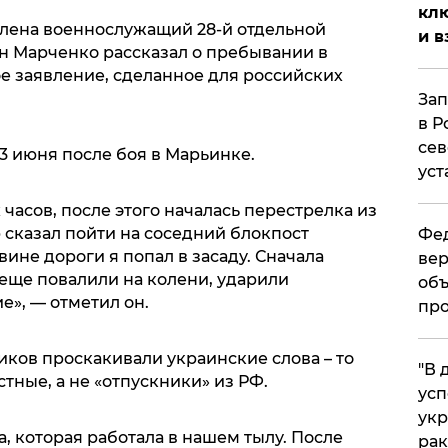
клю
лена военнослужащий 28-й отдельной
и в
н Марченко рассказал о пребывании в
е заявление, сделанное для российских
Зап
в Р
сев
 3 июня после боя в Марьинке.
уст
часов, после этого началась перестрелка из
 сказал пойти на соседний блокпост
Фед
вине дороги я попал в засаду. Сначала
вер
еще повалили на колени, ударили
объ
е», — отметил он.
про
виков проскакивали украинские слова – то
​"В
стные, а не «отпускники» из РФ.
усп
укр
, которая работала в нашем тылу. После
рак