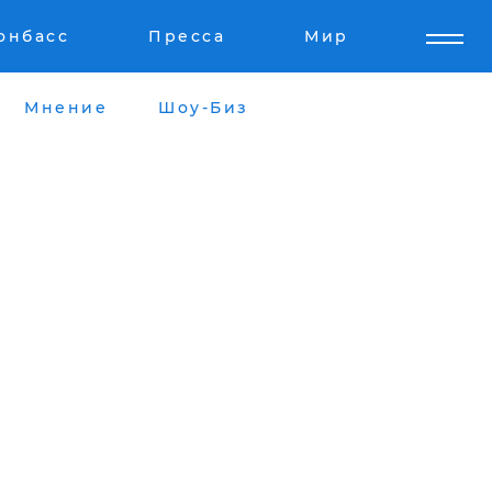
онбасс
Пресса
Мир
Мнение
Шоу-Биз