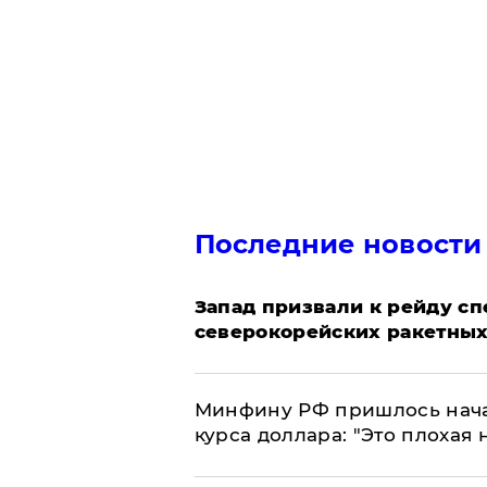
Последние новости
Запад призвали к рейду с
северокорейских ракетных
Минфину РФ пришлось начат
курса доллара: "Это плохая 