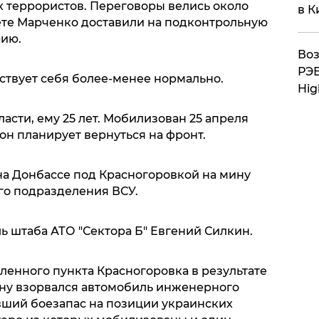
х террористов. Переговоры велись около
в К
лете Марченко доставили на подконтрольную
ию.
Воз
РЭБ
вствует себя более-менее нормально.
Hig
асти, ему 25 лет. Мобилизован 25 апреля
 он планирует вернуться на фронт.
на Донбассе под Красногоровкой на мину
го подразделения ВСУ.
ь штаба АТО "Сектора Б" Евгений Силкин.
еленного пункта Красногоровка в результате
ну взорвался автомобиль инженерного
ший боезапас на позиции украинских