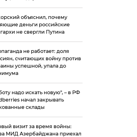
орский объяснил, почему
яющие деньги российские
гархи не свергли Путина
опаганда не работает: доля
сиян, считающих войну против
аины успешной, упала до
нимума
боту надо искать новую", – в РФ
dberries начал закрывать
кованные склады
вый визит за время войны:
ва МИД Азербайджана приехал