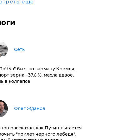
отреть ещё
логи
Сеть
оЛоЧКа" бьет по карману Кремля:
орт зерна −37,6 %, масла вдвое,
ль в коллапсе
Олег Жданов
нов рассказал, как Путин пытается
рочить "прилет черного лебедя",