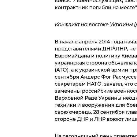
войск. 7 военнослужащих, шес
контрактник погибли на месте",
Конфликт на востоке Украины (
В начале апреля 2014 года нач
представителями ДНР\ЛНР, не
Евромайдана и политику Киев
украинская сторона объявила
(АТО), а к украинской армии п
сентября Андерс Фог Расмуссе
секретарем НАТО, заявил, что 
замечены российские военнос
Верховной Раде Украины неодн
техники и вооружения для бое
свою очередь, 28 сентября гла
стороне ДНР и ЛНР воюют лиш
На сегодняшний день правите