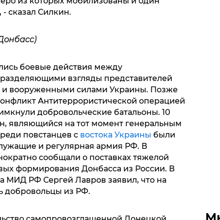
теро из которых мобилизованы и один
 - сказал Силкин.
Донбасс)
ались боевые действия между
 разделяющими взгляды представителей
а и вооруженными силами Украины. Позже
 конфликт Антитеррористической операцией
римкнули добровольческие батальоны. 10
н, являющийся на тот момент генеральным
среди повстанцев с
востока Украины
были
лужащие и регулярная армия РФ. В
ократно сообщали о поставках тяжелой
вых формирования Донбасса из России. В
ва МИД РФ Сергей Лавров заявил, что на
ь добровольцы из РФ.
М
льство самопровозглашенной Донецкой