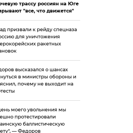
чевую трассу россиян на Юге
зрывают "все, что движется"
ад призвали к рейду спецназа
оссию для уничтожения
ерокорейских ракетных
ановок
оров высказался о шансах
нуться в министры обороны и
яснил, почему не выходит на
тесты
 день моего увольнения мы
ешно протестировали
аинскую баллистическую
ету", — Федоров