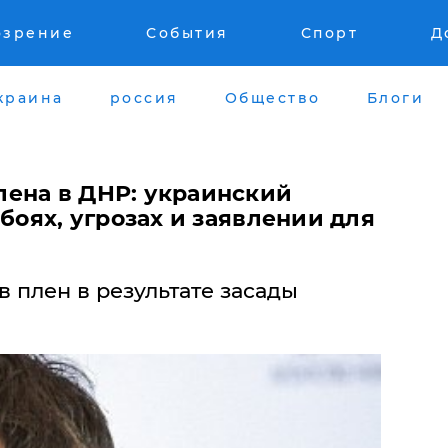
озрение
События
Спорт
Д
краина
россия
Общество
Блоги
ена в ДНР: украинский
обоях, угрозах и заявлении для
 плен в результате засады