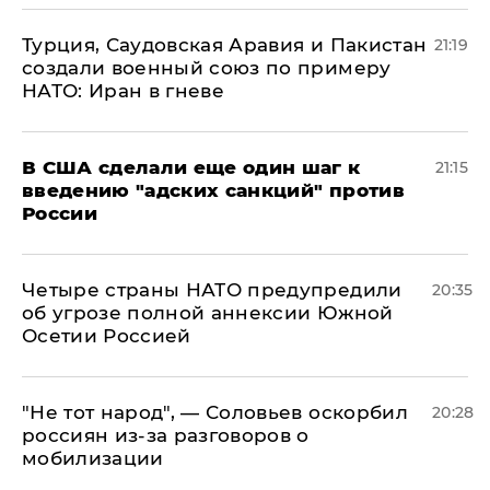
Турция, Саудовская Аравия и Пакистан
21:19
создали военный союз по примеру
НАТО: Иран в гневе
В США сделали еще один шаг к
21:15
введению "адских санкций" против
России
Четыре страны НАТО предупредили
20:35
об угрозе полной аннексии Южной
Осетии Россией
​"Не тот народ", — Соловьев оскорбил
20:28
россиян из-за разговоров о
мобилизации