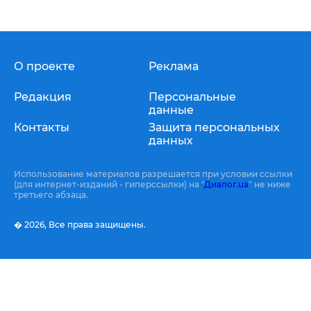
О проекте
Реклама
Редакция
Персональные
данные
Контакты
Защита персональных
данных
Использование материалов разрешается при условии ссылки
(для интернет-изданий - гиперссылки) на "
Диалог.ua
" не ниже
третьего абзаца.
� 2026,
Все права защищены.