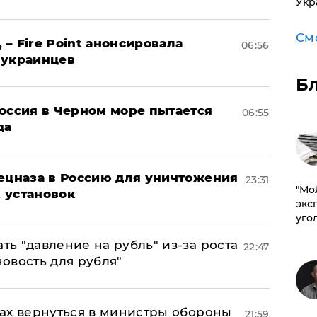
Укр
См
 – Fire Point анонсировала
06:56
 украинцев
Б
оссия в Черном море пытается
06:55
да
пецназа в Россию для уничтожения
23:31
​"М
 установок
эксп
уго
ь "давление на рубль" из-за роста
22:47
новость для рубля"
ах вернуться в министры обороны
21:59