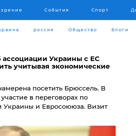
озрение
События
Спорт
Д
краина
россия
Общество
Блоги
б ассоциации Украины с ЕС
ить учитывая экономические
намерена посетить Брюссель. В
 участие в переговорах по
и Украины и Евросоююза. Визит