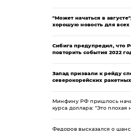
"Может начаться в августе",
хорошую новость для всех
Сибига предупредил, что Р
повторить события 2022 го
Запад призвали к рейду с
северокорейских ракетных
Минфину РФ пришлось начат
курса доллара: "Это плохая 
Федоров высказался о шанс