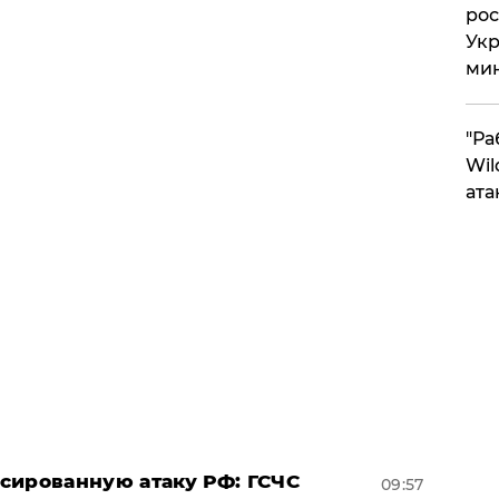
рос
Укр
ми
"Ра
Wil
ата
сированную атаку РФ: ГСЧС
09:57