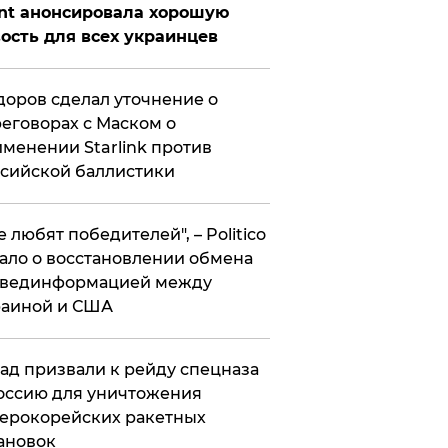
nt анонсировала хорошую
ость для всех украинцев
оров сделал уточнение о
еговорах с Маском о
менении Starlink против
сийской баллистики
се любят победителей", – Politico
ало о восстановлении обмена
звединформацией между
раиной и США
ад призвали к рейду спецназа
оссию для уничтожения
ерокорейских ракетных
ановок