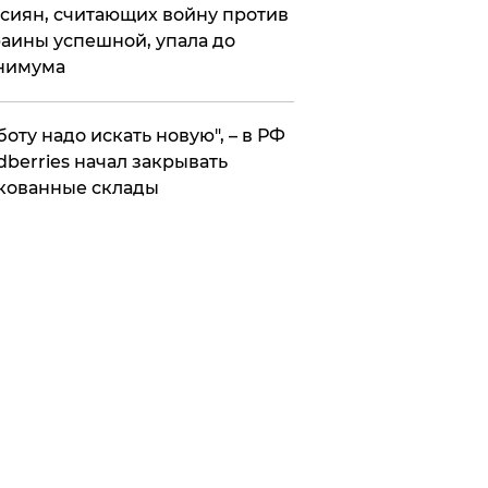
сиян, считающих войну против
аины успешной, упала до
нимума
боту надо искать новую", – в РФ
dberries начал закрывать
кованные склады