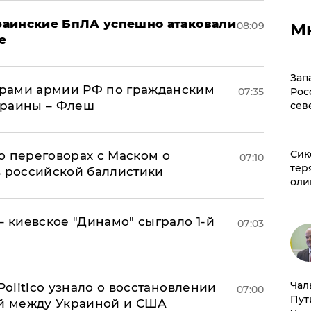
краинские БпЛА успешно атаковали
08:09
М
е
Зап
рами армии РФ по гражданским
07:35
Рос
краины – Флеш
сев
Сик
о переговорах с Маском о
07:10
тер
в российской баллистики
оли
– киевское "Динамо" сыграло 1-й
07:03
Чал
 Politico узнало о восстановлении
07:00
Пут
й между Украиной и США