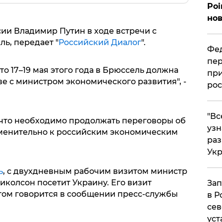
Poi
нов
ии Владимир Путин в ходе встречи с
ь, передает "
Российский Диалог
".
Фед
пер
то 17–19 мая этого года в Брюссель должна
при
ве с министром экономического развития", -
рос
​"В
 что необходимо продолжать переговоры об
узн
именительно к российским экономическим
ра
Ук
ь
, с двухдневным рабочим визитом министр
колсон посетит Украину. Его визит
Зап
 этом говорится в сообщении пресс-службы
в Р
сев
уст