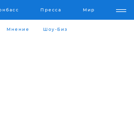
онбасс
Пресса
Мир
Мнение
Шоу-Биз