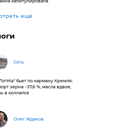
аина капитулировала
отреть ещё
логи
Сеть
оЛоЧКа" бьет по карману Кремля:
орт зерна −37,6 %, масла вдвое,
ль в коллапсе
Олег Жданов