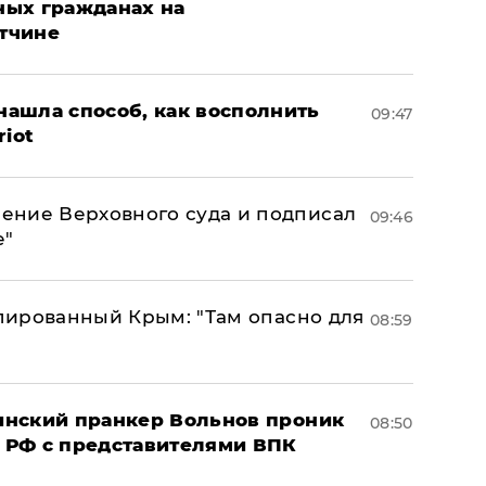
ных гражданах на
тчине
ашла способ, как восполнить
09:47
riot
ение Верховного суда и подписал
09:46
е"
упированный Крым: "Там опасно для
08:59
аинский пранкер Вольнов проник
08:50
 РФ с представителями ВПК