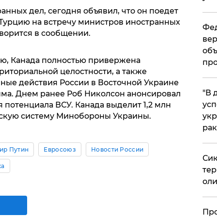
анных дел, сегодня объявил, что он поедет
 и в Турцию на встречу министров иностранных
Фед
говорится в сообщении.
вер
объ
ию, Канада полностью привержена
про
риториальной целостности, а также
ные действия России в Восточной Украине
​"В
ма. Днем ранее Роб Николсон анонсировал
усп
потенциала ВСУ. Канада выделит 1,2 млн
нскую систему Минобороны Украины.
укр
рак
ир Путин
Евросоюз
Новости России
Сик
ка
тер
оли
​Пр