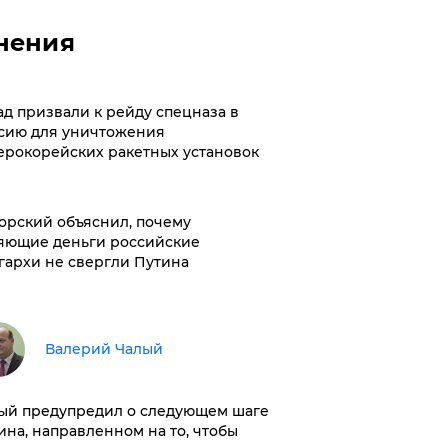
нения
ад призвали к рейду спецназа в
сию для уничтожения
ерокорейских ракетных установок
орский объяснил, почему
яющие деньги российские
гархи не свергли Путина
Валерий Чалый
ый предупредил о следующем шаге
ина, направленном на то, чтобы