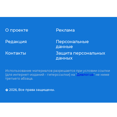
О проекте
Реклама
Редакция
Персональные
данные
Контакты
Защита персональных
данных
Использование материалов разрешается при условии ссылки
(для интернет-изданий - гиперссылки) на "
Диалог.ua
" не ниже
третьего абзаца.
� 2026,
Все права защищены.