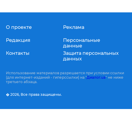
О проекте
Реклама
Редакция
Персональные
данные
Контакты
Защита персональных
данных
Использование материалов разрешается при условии ссылки
(для интернет-изданий - гиперссылки) на "
Диалог.ua
" не ниже
третьего абзаца.
� 2026,
Все права защищены.