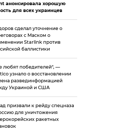
nt анонсировала хорошую
ость для всех украинцев
оров сделал уточнение о
еговорах с Маском о
менении Starlink против
сийской баллистики
се любят победителей", —
itico узнало о восстановлении
мена развединформацией
жду Украиной и США
ад призвали к рейду спецназа
оссию для уничтожения
ерокорейских ракетных
ановок