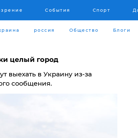
озрение
События
Спорт
Д
краина
россия
Общество
Блоги
ки целый город
т выехать в Украину из-за
ого сообщения.