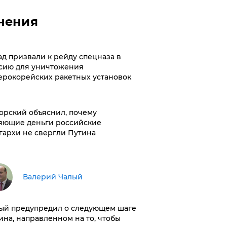
нения
ад призвали к рейду спецназа в
сию для уничтожения
ерокорейских ракетных установок
орский объяснил, почему
яющие деньги российские
гархи не свергли Путина
Валерий Чалый
ый предупредил о следующем шаге
ина, направленном на то, чтобы