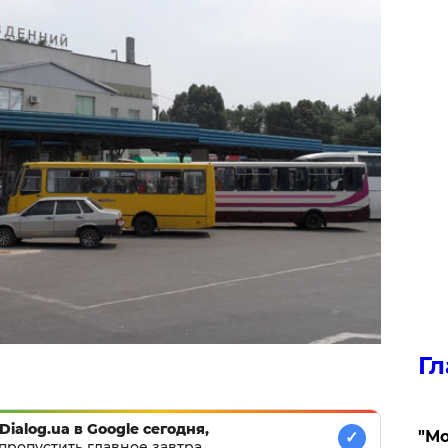
Гл
Dialog.ua в Google сегодня,
"Мо
✓
пропустить главное завтра.