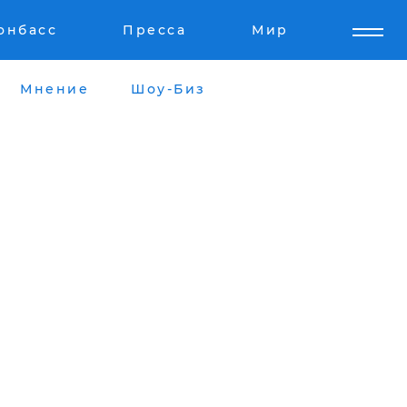
онбасс
Пресса
Мир
Мнение
Шоу-Биз