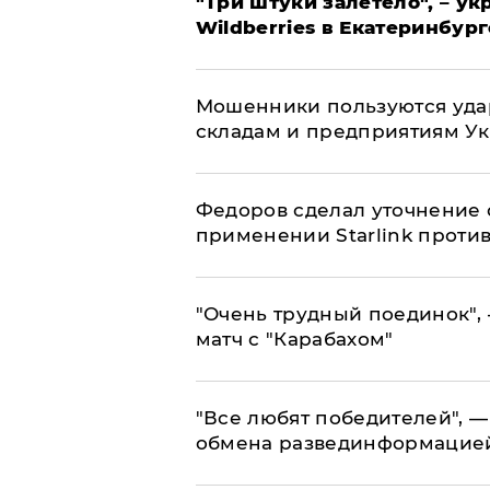
"Три штуки залетело", – у
Wildberries в Екатеринбург
Мошенники пользуются уда
складам и предприятиям У
Федоров сделал уточнение 
применении Starlink проти
"Очень трудный поединок", 
матч с "Карабахом"
​"Все любят победителей", —
обмена развединформацие