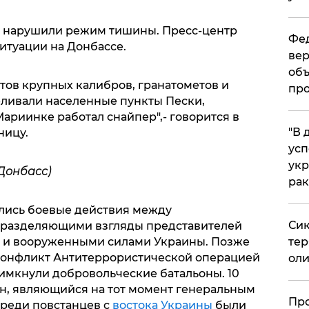
нь нарушили режим тишины. Пресс-центр
Фед
итуации на Донбассе.
вер
объ
тов крупных калибров, гранатометов и
про
ливали населенные пункты Пески,
ариинке работал снайпер",- говорится в
​"В
ницу.
усп
укр
Донбасс)
рак
ались боевые действия между
Сик
 разделяющими взгляды представителей
а и вооруженными силами Украины. Позже
тер
 конфликт Антитеррористической операцией
оли
римкнули добровольческие батальоны. 10
н, являющийся на тот момент генеральным
​Пр
среди повстанцев с
востока Украины
были