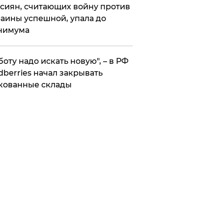
сиян, считающих войну против
аины успешной, упала до
нимума
боту надо искать новую", – в РФ
dberries начал закрывать
кованные склады