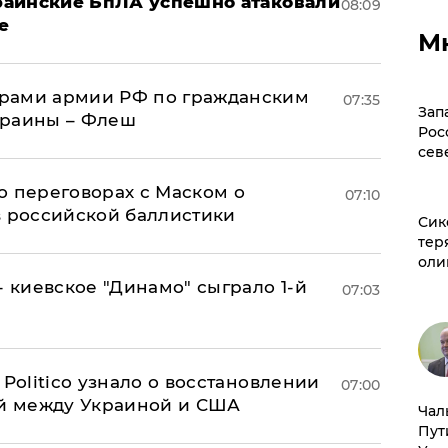
краинские БпЛА успешно атаковали
08:09
е
М
рами армии РФ по гражданским
07:35
Зап
краины – Флеш
Рос
сев
о переговорах с Маском о
07:10
в российской баллистики
Сик
тер
оли
- киевское "Динамо" сыграло 1-й
07:03
 Politico узнало о восстановлении
07:00
й между Украиной и США
Чал
Пут