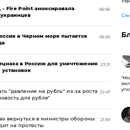
Укр
 - Fire Point анонсировала
06:56
 украинцев
См
Б
оссия в Черном море пытается
06:55
да
пецназа в Россию для уничтожения
23:31
 установок
​"М
эксп
уго
ь "давление на рубль" из-за роста
22:47
новость для рубля"
ах вернуться в министры обороны
21:59
дит на протесты