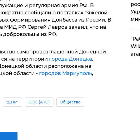
рос
лужащие и регулярная армия РФ. В
Укр
ократно сообщали о поставках тяжелой
ми
вых формирования Донбасса из России. В
ва МИД РФ Сергей Лавров заявил, что на
ь добровольцы из РФ.
"Ра
Wil
льство самопровозглашенной Донецкой
ата
тся на территории
города Донецка
.
онецкой области расположена на
цкой области -
городов Мариуполь
,
"ДНР"
ООС (АТО)
Общество