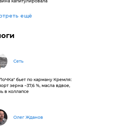
аина капитулировала
отреть ещё
логи
Сеть
оЛоЧКа" бьет по карману Кремля:
орт зерна −37,6 %, масла вдвое,
ль в коллапсе
Олег Жданов